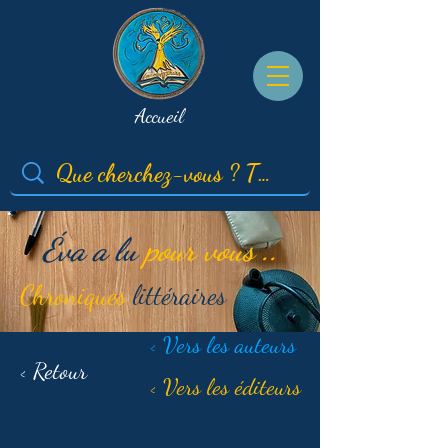
Accueil
Éva a lu
pour vous ..
Chroniques
littéraires
< Vers les auteurs
< Retour
< Vers les éditeurs