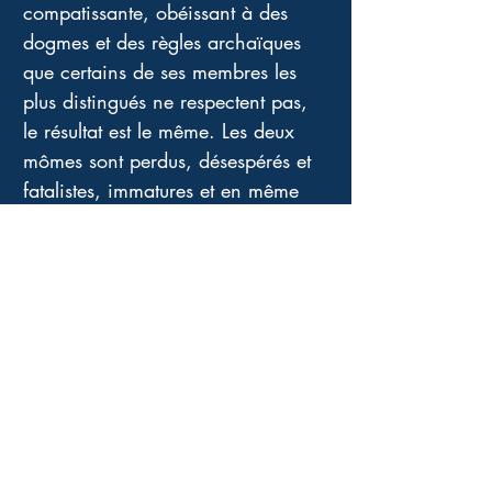
compatissante, obéissant à des 
dogmes et des règles archaïques 
que certains de ses membres les 
plus distingués ne respectent pas, 
le résultat est le même. Les deux 
mômes sont perdus, désespérés et 
fatalistes, immatures et en même 
temps d'une pertinence folle quant 
au jugement qu'ils portent sur leur 
entourage.
Connie reconnaît les faits et sa 
totale responsabilité, elle veut 
l'injection fatale, elle crache sa 
colère, s'exprime sur les raisons 
qui l'ont amenée là. 
Ce thriller judiciaire est une 