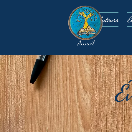
Auteurs
É
Accueil
É