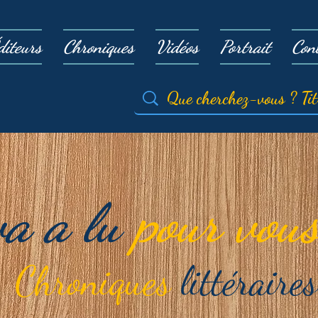
diteurs
Chroniques
Vidéos
Portrait
Con
va a lu
pour vous
Chroniques
littéraires