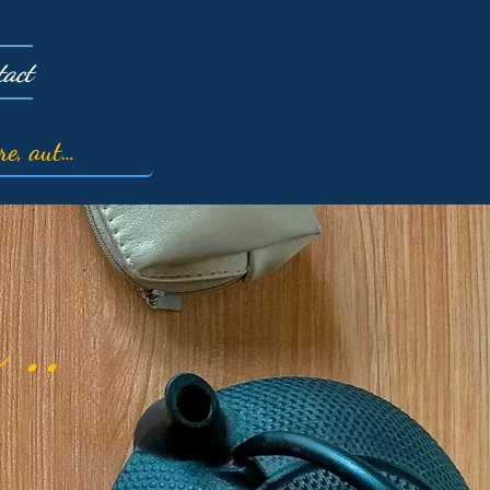
tact
 ..