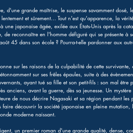
que, d'une grande maîtrise, le suspense savamment dosé, l
 lentement et sûrement... Tout n'est qu'apparence, la vérit
e à une japonaise âgée, exilée aux États-Unis après la cat
, de reconnaître en l'homme défiguré qui se présente à sa p
oût 45 dans son école ? Pourra-t-elle pardonner aux autr
ne sur les raisons de la culpabilité de cette survivante, 
étonnamment sur ses frêles épaules, suite à des évènement
ernants, ayant tué sa fille et son petit-fils : son mal être 
rès anciens, avant la guerre, dès sa jeunesse. Un mystère 
auteure de nous décrire Nagasaki et sa région pendant les
faire découvrir la société japonaise en pleine mutation, l
onde moderne naissant. 
lligent, un premier roman d'une grande qualité, dense, com