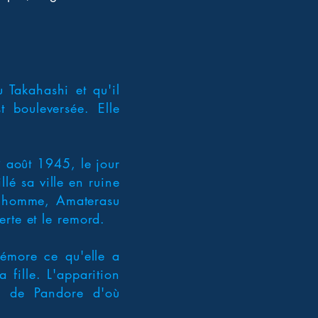
 Takahashi et qu'il
t bouleversée. Elle
 9 août 1945, le jour
lé sa ville en ruine
et homme, Amaterasu
rte et le remord.
mémore ce qu'elle a
 fille. L'apparition
te de Pandore d'où