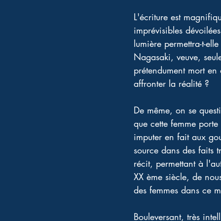
L'écriture est magnifi
imprévisibles dévoilées
lumière permettra-t-ell
Nagasaki, veuve, seule
prétendument mort en a
affronter la réalité ? 
De même, on se question
que cette femme porte 
imputer en fait aux gouv
source dans des faits t
récit, permettant à l'
XX ème siècle, de nous 
des femmes dans ce m
Bouleversant, très inte