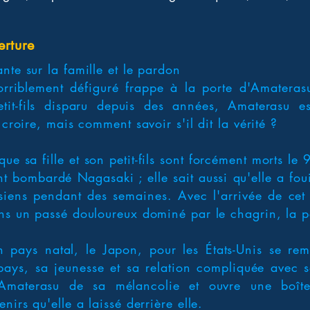
erture
nte sur la famille et le pardon
riblement défiguré frappe à la porte d'Amaterasu
tit-fils disparu depuis des années, Amaterasu es
 croire, mais comment savoir s'il dit la vérité ?
 que sa fille et son petit-fils sont forcément morts le
t bombardé Nagasaki ; elle sait aussi qu'elle a fouil
siens pendant des semaines. Avec l'arrivée de c
ns un passé douloureux dominé par le chagrin, la pe
on pays natal, le Japon, pour les États-Unis se re
pays, sa jeunesse et sa relation compliquée avec sa
t Amaterasu de sa mélancolie et ouvre une boî
nirs qu'elle a laissé derrière elle.