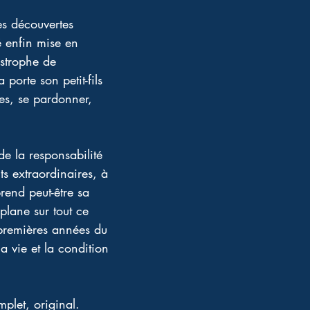
es découvertes 
é enfin mise en 
astrophe de 
orte son petit-fils 
es, se pardonner, 
de la responsabilité 
s extraordinaires, à 
prend peut-être sa 
plane sur tout ce 
 premières années du 
a vie et la condition 
plet, original. 