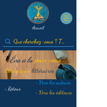
Accueil
Éva a lu
pour vous ..
Chroniques
littéraires
< Vers les auteurs
< Retour
< Vers les éditeurs