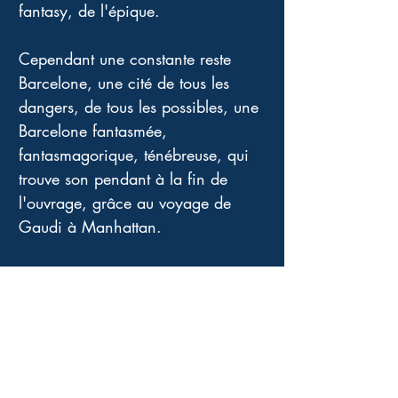
fantasy, de l'épique.
Cependant une constante reste 
Barcelone, une cité de tous les 
dangers, de tous les possibles, une 
Barcelone fantasmée, 
fantasmagorique, ténébreuse, qui 
trouve son pendant à la fin de 
l'ouvrage, grâce au voyage de 
Gaudi à Manhattan.
Les personnages iconiques déjà 
rencontrés dans la saga du 
Cimetière croisent à nouveau notre 
route ; Carlos Ruiz Zafón remonte 
même le temps, revient à la 
genèse de certains d'entre eux ; il 