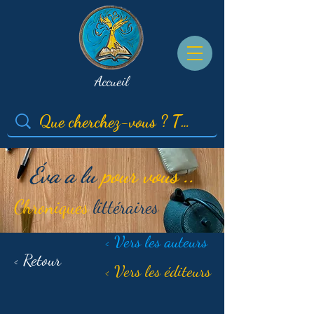
Accueil
Éva a lu
pour vous ..
Chroniques
littéraires
< Vers les auteurs
< Retour
< Vers les éditeurs