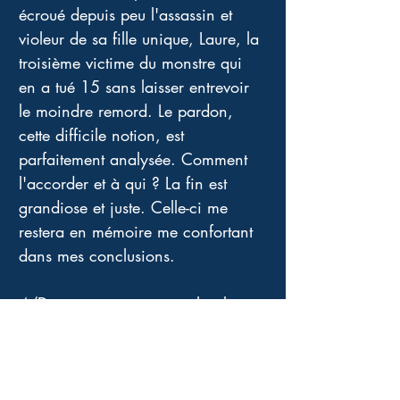
écroué depuis peu l'assassin et 
violeur de sa fille unique, Laure, la 
troisième victime du monstre qui 
en a tué 15 sans laisser entrevoir 
le moindre remord. Le pardon, 
cette difficile notion, est 
parfaitement analysée. Comment 
l'accorder et à qui ? La fin est 
grandiose et juste. Celle-ci me 
restera en mémoire me confortant 
dans mes conclusions.
4/Dessine-moi un avion, la plus 
lumineuse et poétique en relation 
évidemment avec l'univers 
onirique de Antoine De Saint-