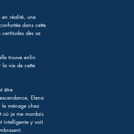
en réalité, une 
confortée dans cette 
 certitudes dès sa 
le trouve enfin 
 la vie de cette 
 être 
escendance, Elena 
re le ménage chez 
nt où je me mordais 
 intelligente y voit 
embrasent.