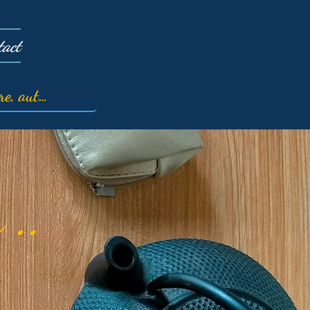
tact
 ..