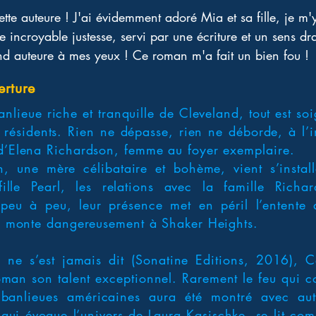
tte auteure ! J'ai évidemment adoré Mia et sa fille, je m'
une incroyable justesse, servi par une écriture et un sens d
d auteure à mes yeux ! Ce roman m'a fait un bien fou !
erture
nlieue riche et tranquille de Cleveland, tout est so
 résidents. Rien ne dépasse, rien ne déborde, à l’i
 d’Elena Richardson, femme au foyer exemplaire.
 une mère célibataire et bohème, vient s’install
fille Pearl, les relations avec la famille Richa
peu à peu, leur présence met en péril l’entente 
ion monte dangereusement à Shaker Heights.
 ne s’est jamais dit (Sonatine Editions, 2016), 
man son talent exceptionnel. Rarement le feu qui co
 banlieues américaines aura été montré avec auta
ui évoque l’univers de Laura Kasischke, se lit comm