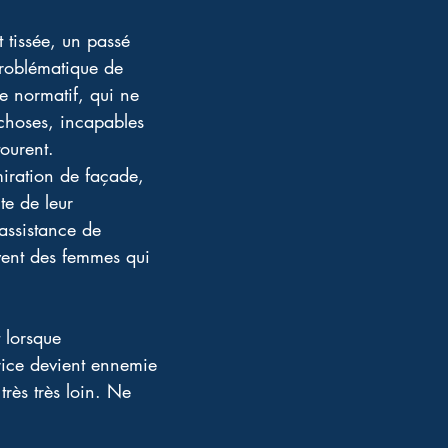
issée, un passé 
problématique de 
e normatif, qui ne 
 choses, incapables 
tourent.
miration de façade, 
te de leur 
assistance de 
uvent des femmes qui 
 lorsque 
itrice devient ennemie 
rès très loin. Ne 