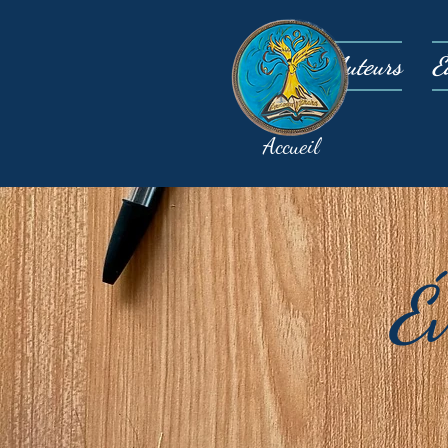
Auteurs
É
Accueil
É