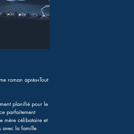
̀me roman après«Tout 
ent planifié pour le 
nce parfaitement 
mère célibataire et 
s avec la famille 