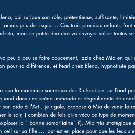
na, qui surjoue son rôle, prétentieuse, suffisante, limitée 
 jamais pris de risque.... Ces trois premiers enfants l'ont 
faite, mais sa petite dernière va envoyer valser toutes ses
va peu à peu se faire doucement, Izzie chez Mia en qui el
on pour sa différence, et Pearl chez Elena, hypnotisée par
 que la mainmise sournoise des Richardson sur Pearl peut
uand dans une scène immonde et dégoulinante de cond
 son aide à l'Art , je rigole, propose à Mia de venir fai
îner le soir, ( combien de fois ai-je vécu ce type de mome
ploser la " bonne samaritaine" ?), Mia très stratégique et
il sur sa fille.... Tout est en place pour que les feux s'