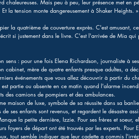
 chaleureuses. Mais peu à peu, leur présence met en pér
s. Et la tension monte dangereusement à Shaker Heights. »
ier la quatrième de couverture exprès. C'est amusant, cett
́crit si justement dans le livre. C'est l'arrivée de Mia qui
 sens : pour une fois Elena Richardson, journaliste à ses
n cabinet, mère de quatre enfants presque adultes, a déci
niers événements que vous allez découvrir à partir du cha
la est partie ou absente en ce matin quand l'alarme incendie 
ents des camions de pompiers et des ambulances.
me maison de luxe, symbole de sa réussite dans sa banlie
rois de ses enfants sont revenus, et regardent le désastre ass
anque la petite dernière, Izzie. Pour ses frères et soeur, e
rs foyers de départ ont été trouvés par les experts. Pour 
ux, tout semble indiquer que leur cadette a commis l'irré