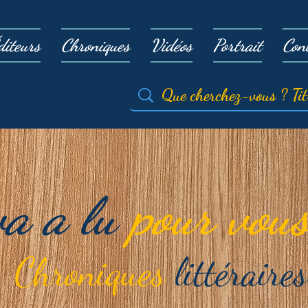
diteurs
Chroniques
Vidéos
Portrait
Con
va a lu
pour vous
Chroniques
littéraires