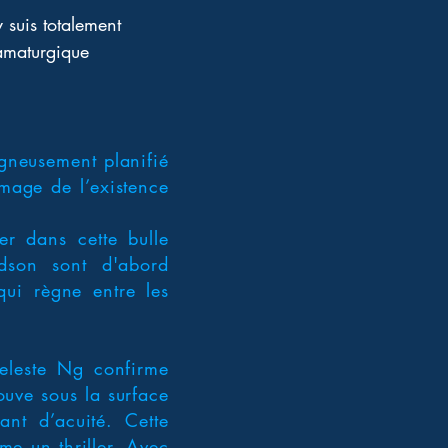
y suis totalement 
ramaturgique 
igneusement planifié
mage de l’existence
er dans cette bulle
rdson sont d'abord
qui règne entre les
Celeste Ng confirme
uve sous la surface
nt d’acuité. Cette
e un thriller. Avec