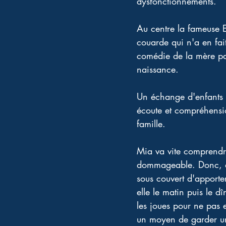
dysfonctionnements.
Au centre la fameuse Ele
couarde qui n'a en fait
comédie de la mère par
naissance.
Un échange d'enfants 
écoute et compréhensi
famille.
Mia va vite comprendre
dommageable. Donc, q
sous couvert d'apporter
elle le matin puis le d
les joues pour ne pas ex
un moyen de garder un œ