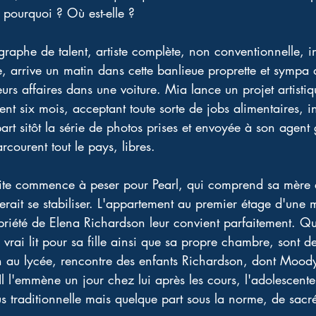
 pourquoi ? Où est-elle ?
raphe de talent, artiste complète, non conventionnelle, in
e, arrive un matin dans cette banlieue proprette et sympa
 leurs affaires dans une voiture. Mia lance un projet artisti
ent six mois, acceptant toute sorte de jobs alimentaires, ins
art sitôt la série de photos prises et envoyée à son agent
rcourent tout le pays, libres.
ite commence à peser pour Pearl, qui comprend sa mère et 
terait se stabiliser. L'appartement au premier étage d'une m
opriété de Elena Richardson leur convient parfaitement. 
n vrai lit pour sa fille ainsi que sa propre chambre, sont de
on au lycée, rencontre des enfants Richardson, dont Moody
Il l'emmène un jour chez lui après les cours, l'adolescent
s traditionnelle mais quelque part sous la norme, de sacre