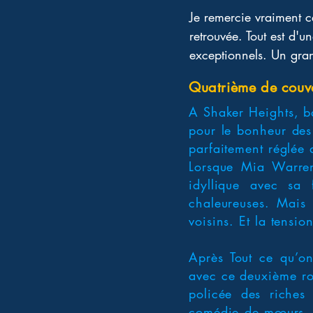
Je remercie vraiment ce
retrouvée. Tout est d'
exceptionnels. Un gran
Quatrième de couv
A Shaker Heights, ba
pour le bonheur des
parfaitement réglée
Lorsque Mia Warren,
idyllique avec sa 
chaleureuses. Mais 
voisins. Et la tens
Après Tout ce qu’on
avec ce deuxième ro
policée des riches
comédie de mœurs, q