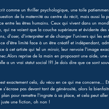
it comme un thriller psychologique, une toile patiemment t
question de la maternité au centre du récit, mais aussi la 
nce entre les êtres humains. Ceux qui vivent dans un mond
, qui ne voient que la couche supérieure et évidente des
ns, d'oser, d'interpréter et de changer l'univers qui les en
e d'être limité face à un être créatif et indépendant, ad
ce à cet artiste qui tel un miroir, leur renvoie l'image exac
́chec.Alors reprise de la main en proposant une aide, une 
lle a un vrai statut social !?! Je dois dire que ce sont so
'est exactement cela, du vécu en ce qui me concerne... Et
ne s'écrase pas devant tant de générosité, alors la bienfa
plan pour remettre l'ingrate à sa place, et cela peut aller t
juste une fiction, oh non !