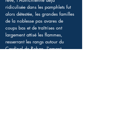
rêvé, l'Autrichienne déjà 
ridiculisée dans les pamphlets fut 
alors détestée, les grandes familles 
de la noblesse pas avares de 
coups bas et de traîtrises ont 
largement attisé les flammes, 
resserrant les rangs autour du 
Cardinal de Rohan, l'amant 
stupide de Jeanne de La Motte-
Valois. Qu'un tel homme ait pu se 
laisser berné par une telle 
aventurière, qu'il ait cru aux fables 
qu'elle lui servait, tout cela pour 
revenir dans les bonnes grâces de 
la Reine... !!!!
Ô vanités ! 
Le destin d'un pays ne tient pas à 