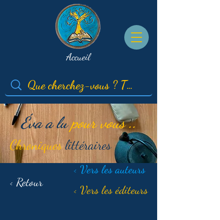
Accueil
Éva a lu
pour vous ..
Chroniques
littéraires
< Vers les auteurs
< Retour
< Vers les éditeurs