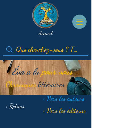
Accueil
Éva a lu
pour vous ..
Chroniques
littéraires
< Vers les auteurs
< Retour
< Vers les éditeurs