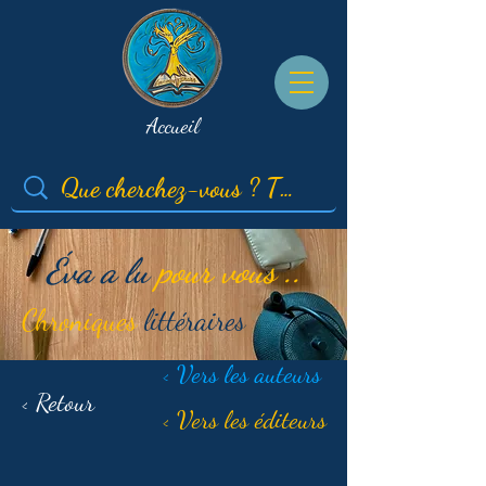
Accueil
Éva a lu
pour vous ..
Chroniques
littéraires
< Vers les auteurs
< Retour
< Vers les éditeurs