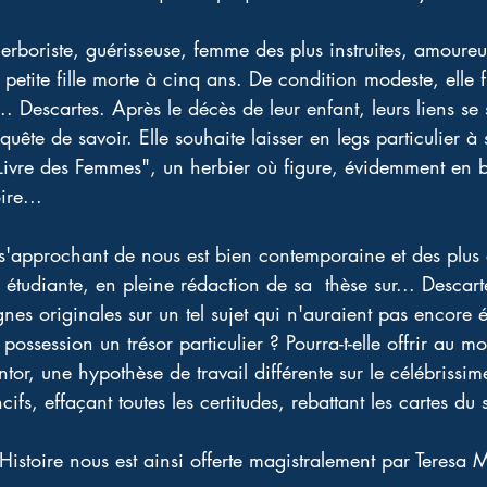
erboriste, guérisseuse, femme des plus instruites, amoureus
a petite fille morte à cinq ans. De condition modeste, elle
.. Descartes. Après le décès de leur enfant, leurs liens se 
uête de savoir. Elle souhaite laisser en legs particulier à
Livre des Femmes", un herbier où figure, évidemment en 
ire...
e s'approchant de nous est bien contemporaine et des plus
 étudiante, en pleine rédaction de sa  thèse sur... Descart
es originales sur un tel sujet qui n'auraient pas encore é
 possession un trésor particulier ? Pourra-t-elle offrir au m
tor, une hypothèse de travail différente sur le célébrissim
cifs, effaçant toutes les certitudes, rebattant les cartes du
'Histoire nous est ainsi offerte magistralement par Teresa 