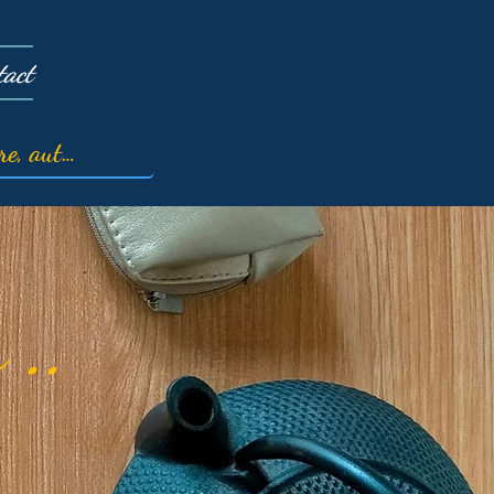
tact
 ..