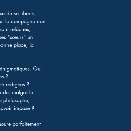
e de sa liberté, 
 fut la compagne non 
sont relâchés, 
 ses "sœurs" un 
bonne place, la 
 énigmatiques. Qui 
es ?
té rédigées ? 
onde, malgré le 
e philosophe, 
 savoir imposé ?
Moure parfaitement 