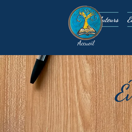
Auteurs
É
Accueil
É