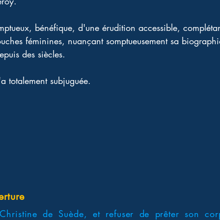
eroy. 
ptueux, bénéfique, d'une érudition accessible, complétant l
ches féminines, nuançant somptueusement sa biographie
epuis des siècles. 
a totalement subjuguée.
erture
Christine de Suède, et refuser de prêter son co