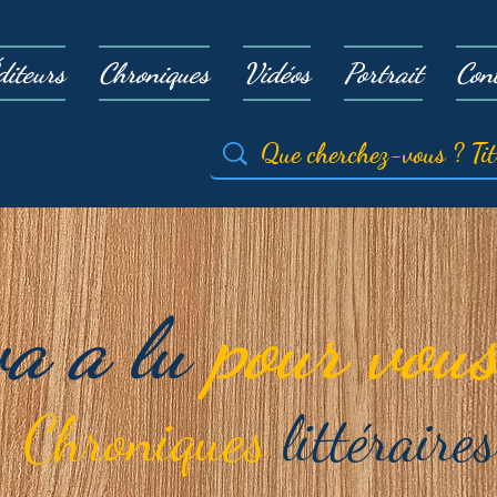
diteurs
Chroniques
Vidéos
Portrait
Con
va a lu
pour vous
Chroniques
littéraires