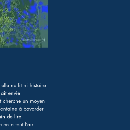
lle ne lit ni histoire 
 ait envie 
et cherche un moyen 
 fontaine à bavarder 
n de lire. 
e en a tout l’air… 