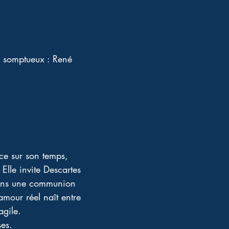
n somptueux : René 
ce sur son temps, 
Elle invite Descartes 
dans une communion 
mour réel naît entre 
agile. 
es. 