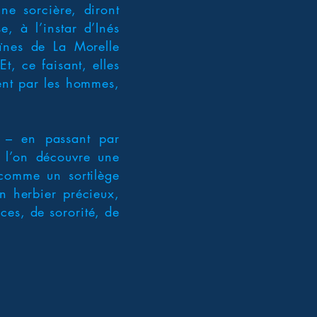
une sorcière, diront
e, à l’instar d’Inés
ïnes de La Morelle
t, ce faisant, elles
ment par les hommes,
s – en passant par
ù l’on découvre une
 comme un sortilège
n herbier précieux,
ces, de sororité, de