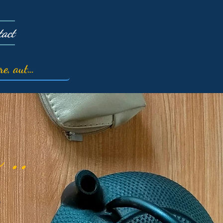
tact
 ..