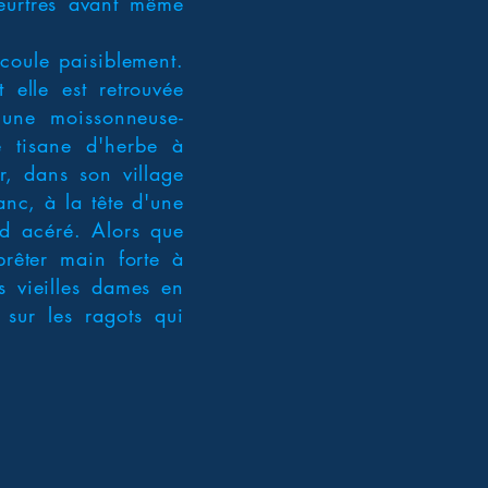
eurtres avant même
écoule paisiblement.
 elle est retrouvée
 une moissonneuse-
de tisane d'herbe à
r, dans son village
anc, à la tête d'une
rd acéré. Alors que
rêter main forte à
es vieilles dames en
 sur les ragots qui