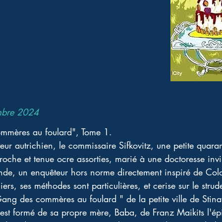
mbre 2024
ommères au foulard", Tome 1.
eur autrichien, le commissaire Sifkovitz, une petite quara
oche et tenue ocre assorties, marié à une doctoresse invi
e, un enquêteur hors norme directement inspiré de Colom
ers, ses méthodes sont particulières, et cerise sur le strude
ang des commères au foulard " de la petite ville de Stinat
est formé de sa propre mère, Baba, de Franz Maikits l'ép