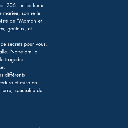
eot 206 sur les lieux 
e mariée, sonne le 
ssisté de "Maman et 
s, goûteux, et 
 de secrets pour vous.
alle. Notre ami a 
e tragédie.
ce.
s différents 
verture et mise en 
erre, spécialité de 