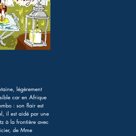
ntaine, légèrement 
sible car en Afrique 
bo : son flair est 
l, il est aidé par une 
z à la frontière avec 
icier, de Mme 