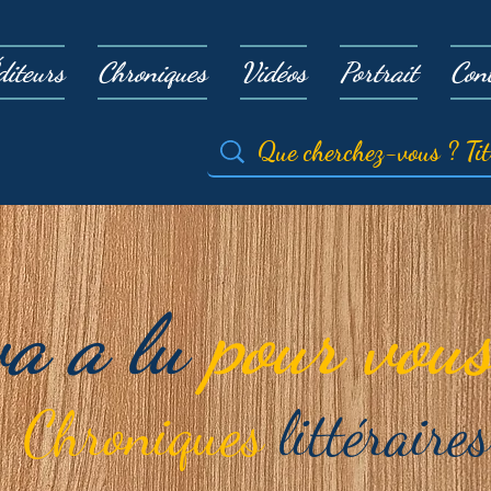
diteurs
Chroniques
Vidéos
Portrait
Con
va a lu
pour vous
Chroniques
littéraires