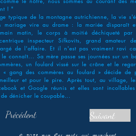
s comme le nôtre, nous sommes au courant des m
nt ! "
lage typique de la montagne autrichienne, la vie s'
 mariage vire au drame : la mariée disparaît et
emain matin, le corps à moitié déchiqueté par
xcentrique inspecteur Sifkovits, grand amateur 
argé de l'affaire. Et il n'est pas vraiment ravi ca
 le connaît... Sa mère passe ses journées sur un b
ommères, un foulard vissé sur le crâne et le rega
 le « gang des commères au foulard » décide de p
 meilleur et pour le pire. Après tout, au village, l
ebook et Google réunis et elles sont incollables
 de dénicher le coupable...
Précédent
Suivant
© 2023 par Les mots qui marchent