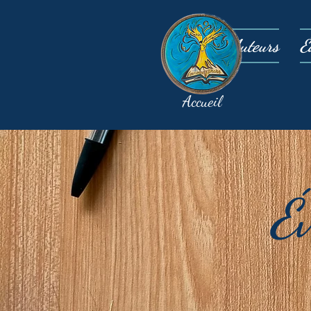
Auteurs
É
Accueil
É