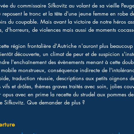
rrivée du commissaire Sifkovitz au volant de sa vieille Peug
ù reposent le tronc et la tête d'une jeune femme en robe d
oirs du coupable. Mais avant la victoire de notre héros a
es, d'horreurs, de violences mais aussi de moments cocasse
cette région frontalière d'Autriche n'auront plus beaucoup
ientôt découverte, un climat de peur et de suspicion s'inst
dre l'enchaînement des évènements menant à cette doubl
 le mobile monstrueux, conséquence indirecte de l'intoléran
ide, traduction réussie, descriptions aux petits oignons de
 vifs et drôles, thèmes graves traités avec soin, jolies cou
 opus avec en prime la recette du strudel aux pommes de t
e Sifkovitz. Que demander de plus ?
erture