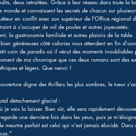
dits, deux retraitées. Grâce à leur réseau dans toute la b
t le monde et connaissent les secrets de chacun sur plusieu
teur en conflit avec son supérieur de l'Office régional de
traint à s'occuper de vol de poules et autres joyeusetés.
, la gastronomie familiale et autres plaisirs de la table. 
t bien généreuses côté calories vous attendent en fin d'
etit coin de paradis où il vécut des moments inoubliables
moment de ma chronique que ces deux romans sont des ex
athiques et légers. Que nenni !
uverture digne des thrillers les plus sombres, le tueur s'a
otal détachement glacial :
 où je vais la laisser. Bien sûr, elle sera rapidement découv
la regarde une dernière fois dans les yeux, puis je m'éloigne
e meurtre parfait est celui qui n'est jamais élucidé. Dans 
 cas."