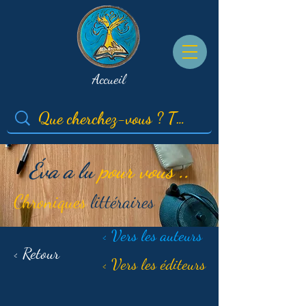
Accueil
Éva a lu
pour vous ..
Chroniques
littéraires
< Vers les auteurs
< Retour
< Vers les éditeurs