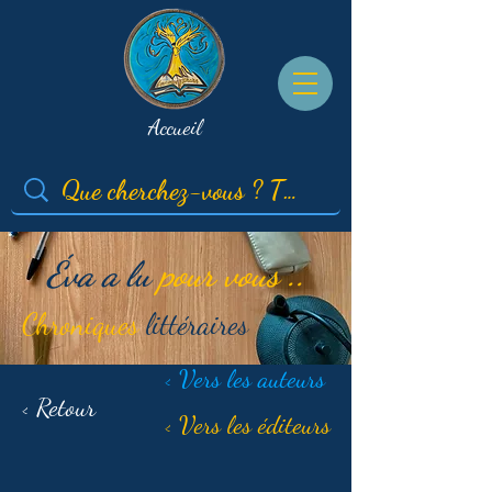
Accueil
Éva a lu
pour vous ..
Chroniques
littéraires
< Vers les auteurs
< Retour
< Vers les éditeurs