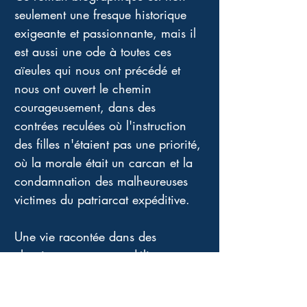
seulement une fresque historique 
exigeante et passionnante, mais il 
est aussi une ode à toutes ces 
aïeules qui nous ont précédé et 
nous ont ouvert le chemin 
courageusement, dans des 
contrées reculées où l'instruction 
des filles n'étaient pas une priorité, 
où la morale était un carcan et la 
condamnation des malheureuses 
victimes du patriarcat expéditive. 
Une vie racontée dans des 
chapitres courts avec délicatesse, 
soin de l'exactitude, respect et 
amour. J'ai adoré cette lecture. 