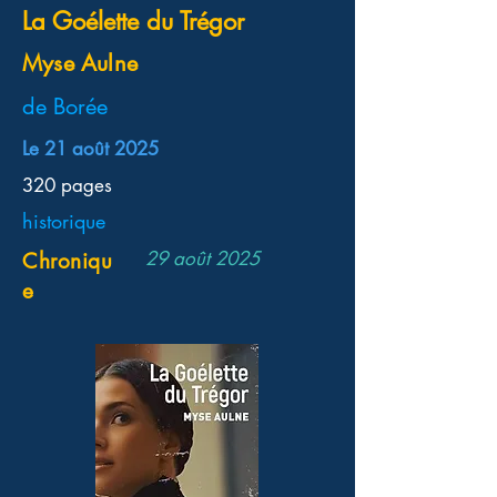
La Goélette du Trégor
Myse Aulne
de Borée
Le 21 août 2025
320 pages
historique
29 août 2025
Chroniqu
e