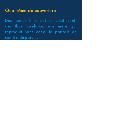
Quatrième de couverture
Des jeunes filles qui se volatilisent,
des flics hors-la-loi, une mère qui
reproduit sans cesse le portrait de
son fils disparu...
De fausses pistes en surprenantes
découvertes, le créateur de frissons
nous livre un nouveau puzzle
explosif.
État de New York, près de la
frontière canadienne, de nos jours.
C'est la nuit, il pleut, et Cal Weaver
n'a qu'une envie : rentrer chez lui.
Mais à un stop, l'ex-flic hésite :
Claire Sanders, la fille du maire,
cherche désespérément une bonne
âme pour la ramener chez elle. Bien
sûr, prendre une adolescente en stop