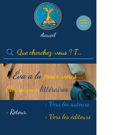
Accueil
Éva a lu
pour vous ..
Chroniques
littéraires
< Vers les auteurs
< Retour
< Vers les éditeurs