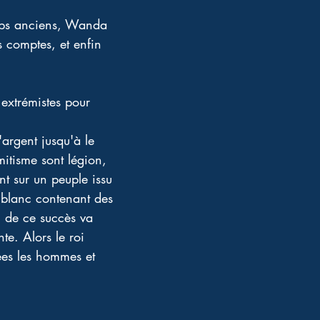
emps anciens, Wanda 
s comptes, et enfin 
extrémistes pour 
'argent jusqu'à le 
itisme sont légion, 
ant sur un peuple issu 
 blanc contenant des 
vu de ce succès va 
e. Alors le roi 
ées les hommes et 