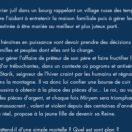
surier juif dans un bourg rappelant un village russe des t
l'aidant à entretenir la maison familiale puis à gérer le
estinée à être mariée au meilleur et plus juteux parti.
t héroïnes en puissance vont devoir prendre des décisions 
amilles et peuples dont elles ont la charge.
 gérer l'affaire de prêteur de son père et faire fructifier l
d'or trébuchantes, dans un contexte où pogroms et antisém
i Starik, seigneur de l'hiver craint par les humains et régn
ns la montagne. Il va donc lui confier une bourse de cuir
éussira à obtenir à la place des pièces d'or... Le roi, au 
s pièces d'argent, et chaque fois Miryem sera triomphant
 massacrent , volent et violent depuis des centaines d'ann
éel, propose à la jeune fille de devenir sa Reine.
ttend-il d'une simple mortelle ? Quel est sont plan ?