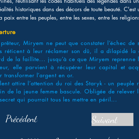
nines, réutilisant les codes habituels des légendes dans u
́alités historiques dans des décors de toute beauté. C'est
 paix entre les peuples, entre les sexes, entre les religions
erture
e de prêteur, Miryem ne peut que constater l’échec d
s réticent à leur réclamer son dû, il a dilapidé l
rd de la faillite... jusqu’à ce que Miryem reprenne
ur, elle parvient à récupérer leur capital et acq
r transformer l’argent en or.
ent attire l’attention du roi des Staryk - un peuple 
stin de la jeune femme bascule. Obligée de relever le
ecret qui pourrait tous les mettre en péril...
Précédent
Suivant