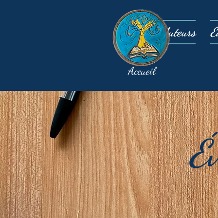
Auteurs
É
Accueil
É