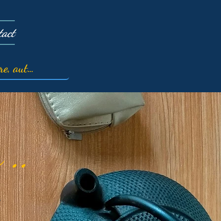
tact
 ..