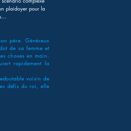
n scénario complexe 
 un plaidoyer pour la 
...
e son père. Généreux
a dot de sa femme et
 les choses en main.
uiert rapidement la
redoutable voisin de
s défis du roi, elle