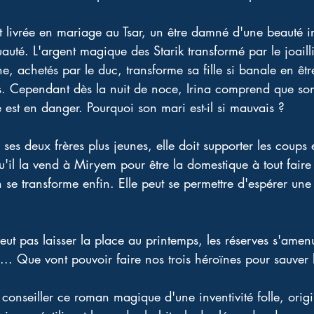
est livrée en mariage au Tsar, un être damné d'une beauté
ruauté. L'argent magique des Starik transformé par le joail
e, achetés par le duc, transforme sa fille si banale en êt
rds. Cependant dès la nuit de noce, Irina comprend que son
e est en danger. Pourquoi son mari est-il si mauvais ?
s deux frères plus jeunes, elle doit supporter les coups e
u'il la vend à Miryem pour être la domestique à tout faire
in se transforme enfin. Elle peut se permettre d'espérer un
ut pas laisser la place au printemps, les réserves s'amen
... Que vont pouvoir faire nos trois héroïnes pour sauver 
conseiller ce roman magique d'une inventivité folle, origi