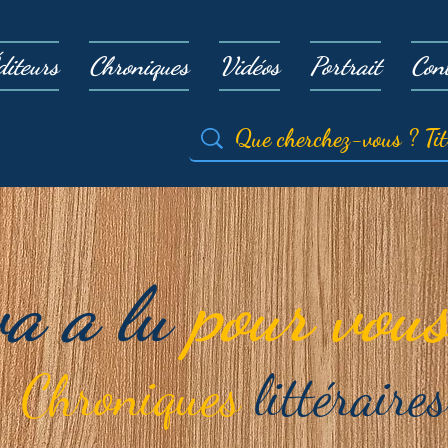
diteurs
Chroniques
Vidéos
Portrait
Con
va a lu
pour vous
Chroniques
littéraires