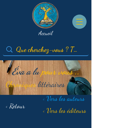
Accueil
Éva a lu
pour vous ..
Chroniques
littéraires
< Vers les auteurs
< Retour
< Vers les éditeurs