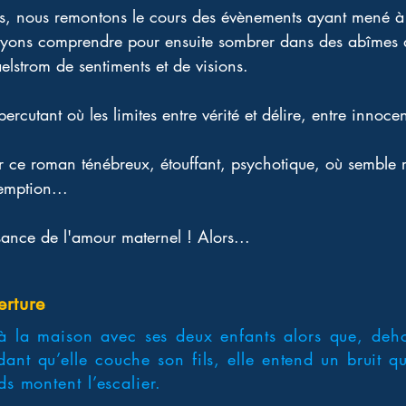
s, nous remontons le cours des évènements ayant mené à c
ons comprendre pour ensuite sombrer dans des abîmes de
lstrom de sentiments et de visions. 
percutant où les limites entre vérité et délire, entre innoce
ur ce roman ténébreux, étouffant, psychotique, où semble 
emption...
ssance de l'amour maternel ! Alors...
erture
à la maison avec ses deux enfants alors que, deh
ant qu’elle couche son fils, elle entend un bruit qui
ds montent l’escalier.