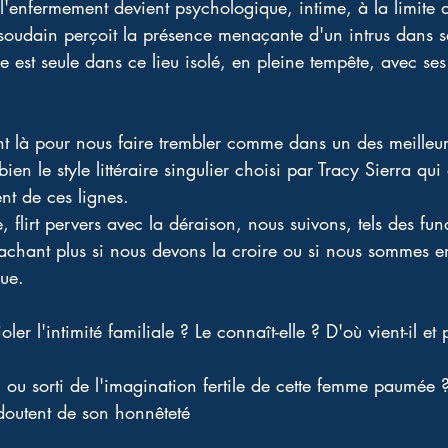
 l'enfermement devient psychologique, intime, à la limite de
 soudain perçoit la présence menaçante d'un intrus dans 
lle est seule dans ce lieu isolé, en pleine tempête, avec se
ont là pour nous faire trembler comme dans un des meilleu
ien le style littéraire singulier choisi par Tracy Sierra qui
nt de ces lignes. 
 flirt pervers avec la déraison, nous suivons, tels des fu
e sachant plus si nous devons la croire ou si nous sommes 
ue. 
oler l'intimité familiale ? Le connaît-elle ? D'où vient-il et 
l ou sorti de l'imagination fertile de cette femme paumée ?
 doutent de son honnêteté  