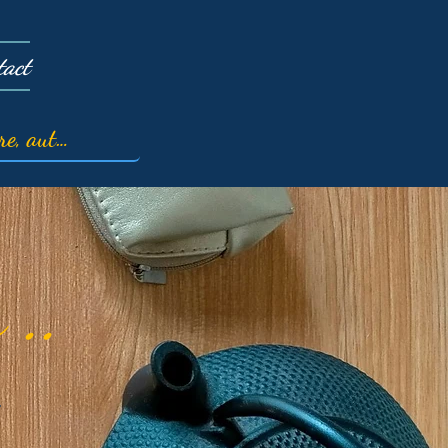
tact
 ..