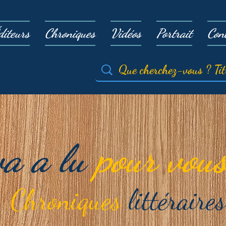
diteurs
Chroniques
Vidéos
Portrait
Con
va a lu
pour vous
Chroniques
littéraires