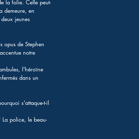
 la folie. Celle peut-
sa demeure, en 
s deux jeunes 
rs opus de Stephen 
 accentue notre 
nambules, l'héroïne 
enfermés dans un 
pourquoi s'attaque-t-il 
 La police, le beau-