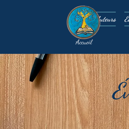
Auteurs
É
Accueil
É