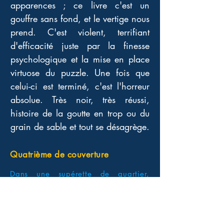
apparences ; ce livre c'est un 
gouffre sans fond, et le vertige nous 
prend. C'est violent, terrifiant 
d'efficacité juste par la finesse 
psychologique et la mise en place 
virtuose du puzzle. Une fois que 
celui-ci est terminé, c'est l'horreur 
absolue. Très noir, très réussi, 
histoire de la goutte en trop ou du 
grain de sable et tout se désagrège.
Quatrième de couverture
Dans une supérette de quartier,
quelques clients font leurs courses, un
jour comme tant d'autres. Parmi eux
une jeune mère qui a laissé son fils
de 3 ans seul à la maison devant un