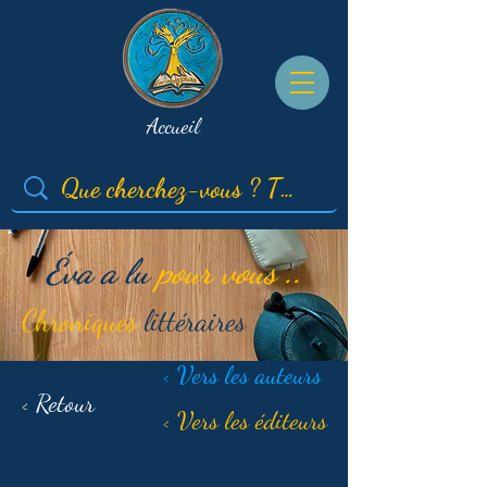
Accueil
Éva a lu
pour vous ..
Chroniques
littéraires
< Vers les auteurs
< Retour
< Vers les éditeurs