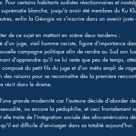
re. Pour certains habitants sudistes réactionnaires et nosta
a suprématie blanche, jusqu'à avoir été membres du Ku Klu
utres, enfin la Géorgie va s'inscrire dans un avenir juste
aiter de ce sujet en mettant en scène deux tandems : 
 d'un juge, vieil homme raciste, figure d'importance dans c
uvelle campagne politique afin de rendre au Sud son lust
ant d'apprendre qu'il ne lui reste que peu de temps, atte
 composé du petit fils du juge et d'un métis empli de rage 
n des raisons pour se reconnaître dès la première rencontr
 ce récit dans le drame. 
d'une grande modernité car l'auteure décide d'aborder de
osexualité, ou encore la pédophilie, et ceci frontalement s
elle traite de l'intégration sociale des afro-américains d
qu'il est difficile d'envisager dans sa totalité aujourd'hui. 