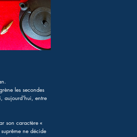
an. 
grène les secondes 
, aujourd'hui, entre 
r son caractère « 
r suprême ne décide 