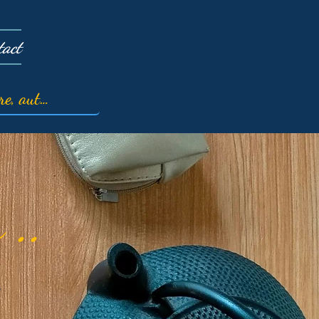
tact
 ..