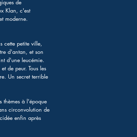
lgiques de 
x Klan, c'est 
 et moderne. 
ette petite ville, 
re d'antan, et son 
int d'une leucémie. 
et de peur. Tous les 
e. Un secret terrible 
s thèmes à l'époque 
ans circonvolution de 
écidée enfin après 