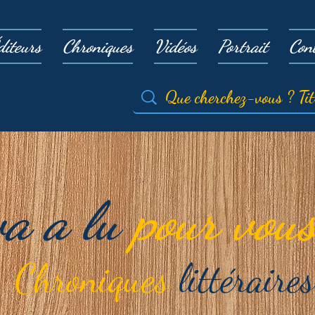
diteurs
Chroniques
Vidéos
Portrait
Con
va a lu
pour vous
Chroniques
littéraires