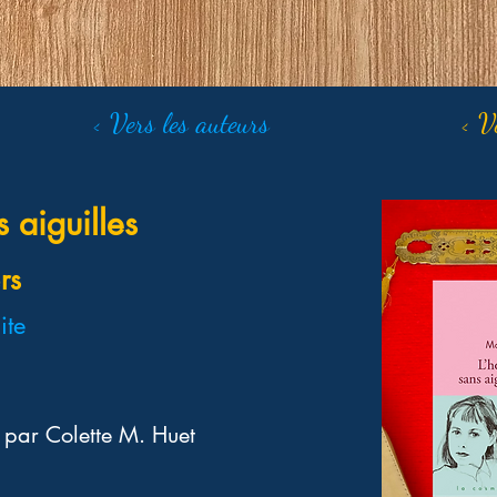
< Vers les auteurs
< V
 aiguilles
rs
ite
 par Colette M. Huet