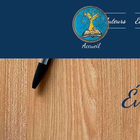
Auteurs
É
Accueil
É