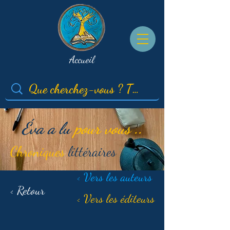
Accueil
Éva a lu
pour vous ..
Chroniques
littéraires
< Vers les auteurs
< Retour
< Vers les éditeurs