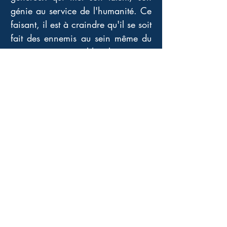
génie au service de l'humanité. Ce 
faisant, il est à craindre qu'il se soit 
fait des ennemis au sein même du 
monastère sans oublier les imams, 
prêtres, rabbins dont l'autorité et 
même l'utilité sont remises en 
question. 
Tous les envieux, jaloux de leurs 
prérogatives, de leurs pouvoirs vont 
agir pour détruire celui qu'il ne 
peuvent être, qu'ils ne peuvent 
contrôler : le peintre des âmes.
Un roman historique somptueux, 
bouleversant, nous plongeant, par 
le biais de l'étude de la 