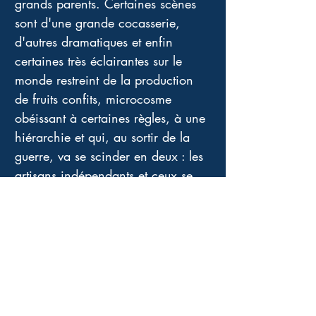
grands parents. Certaines scènes 
sont d'une grande cocasserie, 
d'autres dramatiques et enfin 
certaines très éclairantes sur le 
monde restreint de la production 
de fruits confits, microcosme 
obéissant à certaines règles, à une 
hiérarchie et qui, au sortir de la 
guerre, va se scinder en deux : les 
artisans indépendants et ceux se 
regroupant en grande société à 
l'américaine. 
Évidemment, le suspense entourant 
les origines de Adam soutend tout 
le récit. 
J'ai vraiment beaucoup aimé ce 