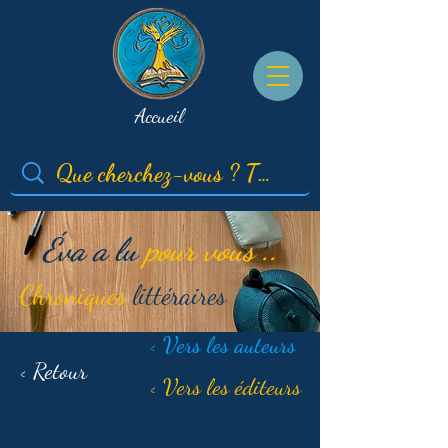
Accueil
Éva a lu
pour vous ..
Chroniques
littéraires
< Vers les auteurs
< Retour
< Vers les éditeurs