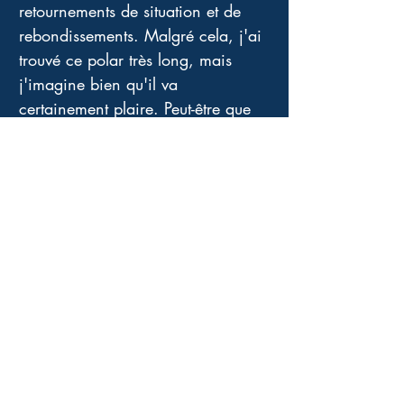
retournements de situation et de 
rebondissements. Malgré cela, j'ai 
trouvé ce polar très long, mais 
j'imagine bien qu'il va 
certainement plaire. Peut-être que 
j'en lis beaucoup et deviens de 
plus en plus exigeante. Il manque 
un supplément d'âme et 
d'imperfection à tout ceci, une 
plus grande prise de risques 
personnelle de l'auteur autre que 
celle de rédiger avec beaucoup de 
savoir faire et bien dans les clous, 
un livre que j'ai l'impression 
d'avoir déjà lu. 
Je ne dois plus être la bonne 
lectrice pour ce type de thriller. 