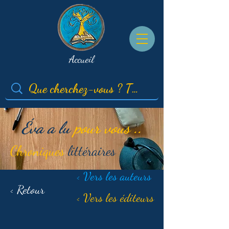
Accueil
Éva a lu
pour vous ..
Chroniques
littéraires
< Vers les auteurs
< Retour
< Vers les éditeurs