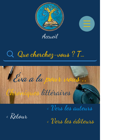
Accueil
Éva a lu
pour vous ..
Chroniques
littéraires
< Vers les auteurs
< Retour
< Vers les éditeurs