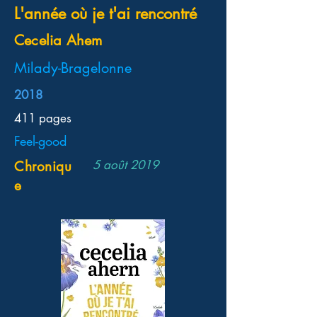
L'année où je t'ai rencontré
Cecelia Ahem
Milady-Bragelonne
2018
411 pages
Feel-good
5 août 2019
Chroniqu
e