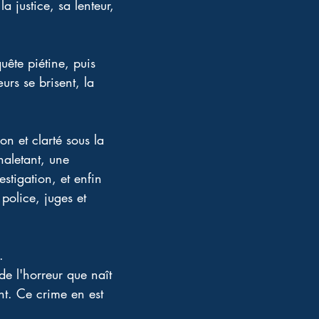
a justice, sa lenteur, 
ête piétine, puis 
rs se brisent, la 
on et clarté sous la 
haletant, une 
stigation, et enfin 
olice, juges et 
. 
de l'horreur que naît 
nt. Ce crime en est 