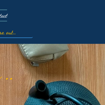
tact
 ..