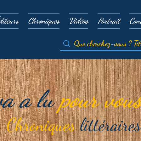
diteurs
Chroniques
Vidéos
Portrait
Con
va a lu
pour vous
Chroniques
littéraires