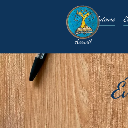
Auteurs
É
Accueil
É