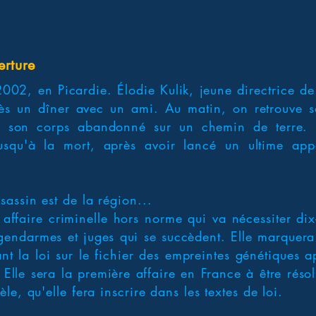
erture
2002, en Picardie. Élodie Kulik, jeune directrice d
rès un dîner avec un ami. Au matin, on retrouve sa
s son corps abandonné sur un chemin de terre. E
jusqu'à la mort, après avoir lancé un ultime ap
assin est de la région...
 affaire criminelle hors norme qui va nécessiter di
 gendarmes et juges qui se succèdent. Elle marquera l
nt la loi sur le fichier des empreintes génétiques 
Elle sera la première affaire en France à être réso
e, qu'elle fera inscrire dans les textes de loi.