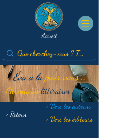
Accueil
Éva a lu
pour vous ..
Chroniques
littéraires
< Vers les auteurs
< Retour
< Vers les éditeurs