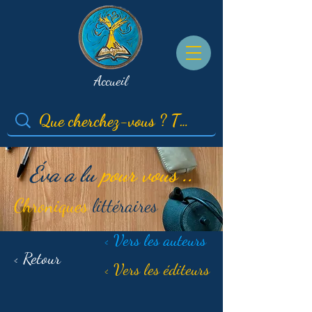
Accueil
Éva a lu
pour vous ..
Chroniques
littéraires
< Vers les auteurs
< Retour
< Vers les éditeurs