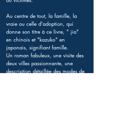
ou victimes.
Au centre de tout, la famille, la 
vraie ou celle d'adoption, qui 
donne son titre à ce livre, " jia" 
en chinois et "kazuko" en 
japonais, signifiant famille. 
Un roman fabuleux, une visite des 
deux villes passionnante, une 
description détaillée des modes de 
vie et des règles terrifiantes, 
donnant le ton à ces deux 
sociétés, où exprimer ses 
sentiments semble très difficile, 
voire impossible. Une non 
communication laissant la porte 
ouverte à toutes les erreurs 