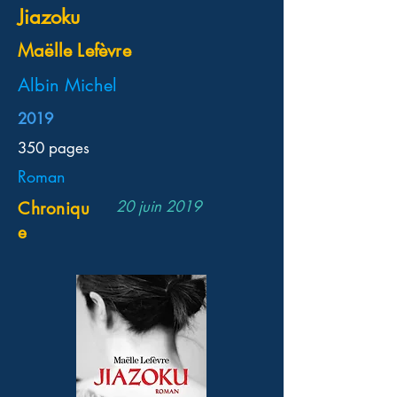
Jiazoku
Maëlle Lefèvre
Albin Michel
2019
350 pages
Roman
20 juin 2019
Chroniqu
e