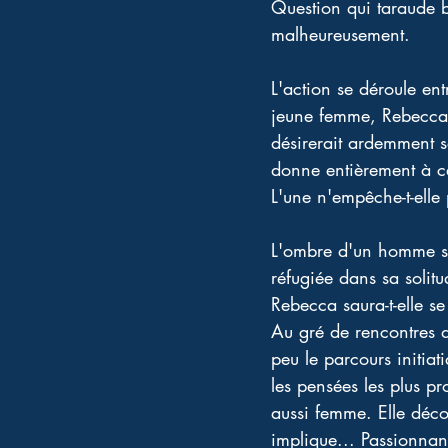
Question qui taraude bi
malheureusement.
L'action se déroule en
jeune femme, Rebecca, 
désirerait ardemment se
donne entièrement à c
L'une n'empêche-t-elle 
L'ombre d'un homme se 
réfugiée dans sa soli
Rebecca saura-t-elle se 
Au gré de rencontres d
peu le parcours initiat
les pensées les plus p
aussi femme. Elle décor
implique... Passionnan