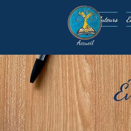
Auteurs
É
Accueil
É