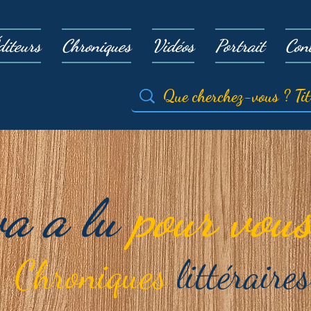
diteurs
Chroniques
Vidéos
Portrait
Con
va a lu
pour vous
Chroniques
littéraires