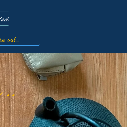
tact
 ..