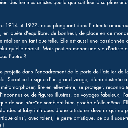
en des femmes artistes quelle que soit leur discipline enc
tre 1914 et 1927, nous plongeant dans l'intimité amoureus
en quête d'équilibre, de bonheur, de place en ce monde. 
 réaliser en tant que telle. Elle est aussi une passionnée 
elui qu'elle choisit. Mais peut-on mener une vie d'artiste
pas l'autre ?
projette dans l'encadrement de la porte de l'atelier de 
tude. Serait-ce le signe d'un grand virage, d'une destinée a
métamorphoser, lire en elle-même, se protéger, reconnaîtr
'inconnus ou de figures illustres, de voyages fabuleux, l'a
ique de son héroïne semblant bien proche d'elle-même. Ell
rofondes et labyrinthiques d'une artiste en devenir qui ne pe
tique ainsi, avec talent, le geste artistique, ce qu'il sous-t
t !