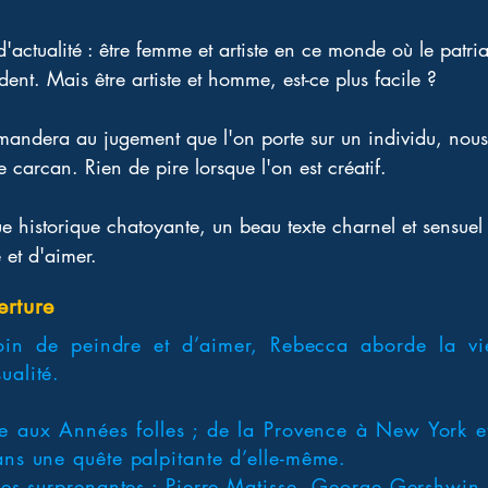
'actualité : être femme et artiste en ce monde où le patri
ident. Mais être artiste et homme, est-ce plus facile ?
andera au jugement que l'on porte sur un individu, nous
 carcan. Rien de pire lorsque l'on est créatif.
 historique chatoyante, un beau texte charnel et sensuel t
é et d'aimer.
erture
oin de peindre et d’aimer, Rebecca aborde la vie
ualité.
 aux Années folles ; de la Provence à New York et 
ans une quête palpitante d’elle-même.
tres surprenantes : Pierre Matisse, George Gershwin,