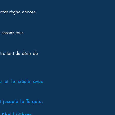
arcat règne encore 
 serons tous 
raitant du désir de 
 et le siècle avec
jusqu’à la Turquie,
 Khalil Gibran...