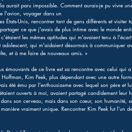
 cela aurait paru impossible. Comment aurais-je pu vivre une
e l'avion, voyager dans un
 États-Unis, rencontrer tant de gens différents et visiter ta
partager ce que j'avais de plus intime avec le monde entier
 c'étaient les mêmes aptitudes qui m'avaient tenu à l'écar
 et adolescent, qui m'aidaient désormais à communiquer av
ulte, et à me faire de nouveaux amis. »
 émouvants de ce livre est sa rencontre avec celui qui a in
 Hoffman, Kim Peek, plus dépendant avec une autre form
'avais été ému par l'enthousiasme avec lequel son père et l
'étaient ouverts à moi, avaient partagé candidement leur 
 dans son cerveau, mais dans son cœur, son humanité, sa 
e manière vraiment unique. Rencontrer Kim Peek fut l'un d