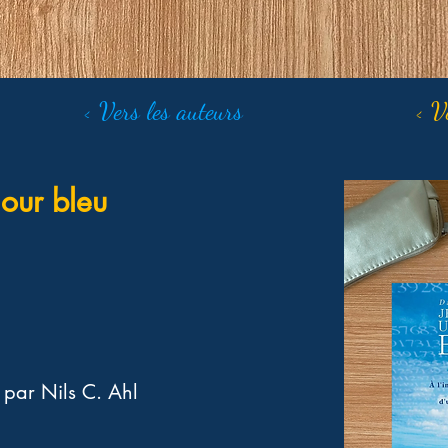
< Vers les auteurs
< V
jour bleu
 par Nils C. Ahl