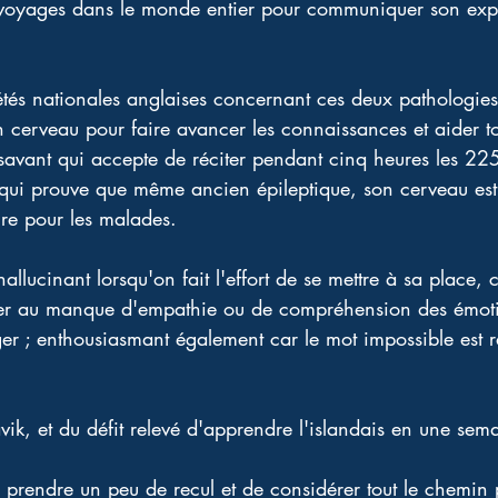
s voyages dans le monde entier pour communiquer son expe
étés nationales anglaises concernant ces deux pathologies
on cerveau pour faire avancer les connaissances et aider t
savant qui accepte de réciter pendant cinq heures les 22
i prouve que même ancien épileptique, son cerveau est i
e pour les malades.
allucinant lorsqu'on fait l'effort de se mettre à sa place, c
r au manque d'empathie ou de compréhension des émoti
er ; enthousiasmant également car le mot impossible est r
k, et du défit relevé d'apprendre l'islandais en une semain
de prendre un peu de recul et de considérer tout le chemi