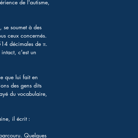
́rience de l'autisme, 
, se soumet à des 
ous ceux concernés. 
514 décimales de π. 
ntact, c'est un 
e que lui fait en 
ons des gens dits 
ayé du vocabulaire, 
e, il écrit :
n parcouru. Quelques 