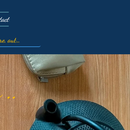
tact
 ..