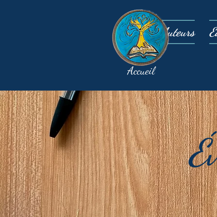
Auteurs
É
Accueil
É