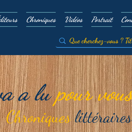
diteurs
Chroniques
Vidéos
Portrait
Con
va a lu
pour vous
Chroniques
littéraires