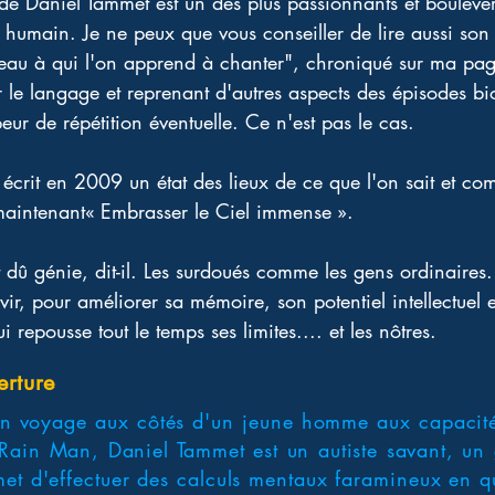
e de Daniel Tammet est un des plus passionnants et bouleve
tre humain. Je ne peux que vous conseiller de lire aussi son 
eau à qui l'on apprend à chanter", chroniqué sur ma p
r le langage et reprenant d'autres aspects des épisodes bi
r de répétition éventuelle. Ce n'est pas le cas.
écrit en 2009 un état des lieux de ce que l'on sait et c
 maintenant« Embrasser le Ciel immense ».
 dû génie, dit-il. Les surdoués comme les gens ordinaire
ir, pour améliorer sa mémoire, son potentiel intellectuel et 
epousse tout le temps ses limites.... et les nôtres.
erture
un voyage aux côtés d'un jeune homme aux capacit
ain Man, Daniel Tammet est un autiste savant, un
met d'effectuer des calculs mentaux faramineux en 