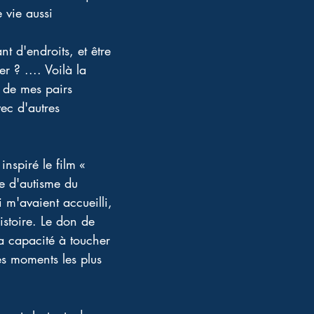
 vie aussi 
nt d'endroits, et être 
 ? .... Voilà la 
t de mes pairs 
ec d'autres 
spiré le film « 
e d'autisme du 
ui m'avaient accueilli, 
histoire. Le don de 
capacité à toucher 
es moments les plus 