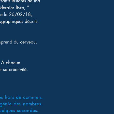
rsants Instants de ma 
dernier livre, " 
age le 26/02/18, 
ographiques décrits 
omprend du cerveau, 
s. A chacun 
sa créativité. 
és hors du commun.
 génie des nombres.
quelques secondes.