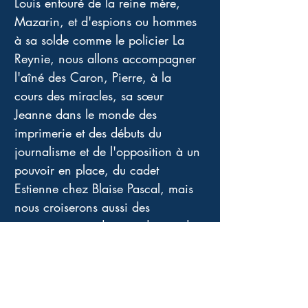
Louis entouré de la reine mère, 
Mazarin, et d'espions ou hommes 
à sa solde comme le policier La 
Reynie, nous allons accompagner 
l'aîné des Caron, Pierre, à la 
cours des miracles, sa sœur 
Jeanne dans le monde des 
imprimerie et des débuts du 
journalisme et de l'opposition à un 
pouvoir en place, du cadet 
Estienne chez Blaise Pascal, mais 
nous croiserons aussi des 
mousquetaires, des mendiants, des 
futurs ministres, et..... Et des 
intelligences venues de très loin ....
Je suis sortie de ce livre avec un 