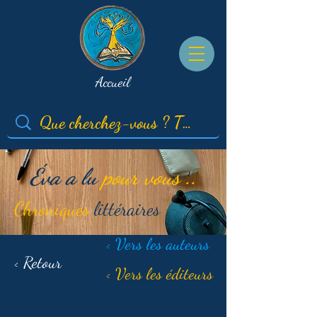
Accueil
Éva a lu
pour vous ..
Chroniques
littéraires
< Vers les auteurs
< Retour
< Vers les éditeurs