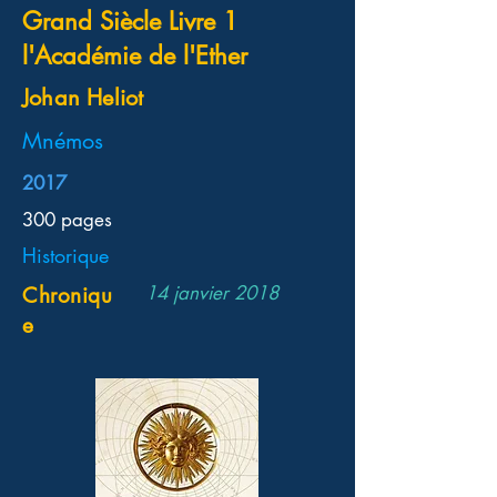
Grand Siècle Livre 1
l'Académie de l'Ether
Johan Heliot
Mnémos
2017
300 pages
Historique
14 janvier 2018
Chroniqu
e