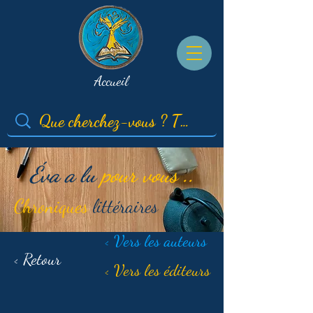
Accueil
Éva a lu
pour vous ..
Chroniques
littéraires
< Vers les auteurs
< Retour
< Vers les éditeurs