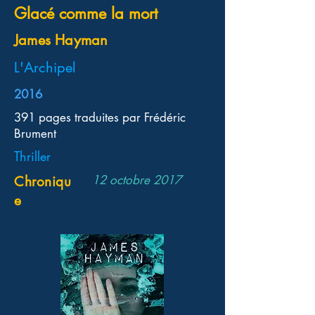
Glacé comme la mort
James Hayman
L'Archipel
2016
391 pages traduites par Frédéric
Brument
Thriller
12 octobre 2017
Chroniqu
e