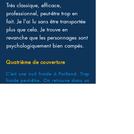
Très classique, efficace, 
professionnel, peut-être trop en 
fait. Je l'ai lu sans être transportée 
plus que cela. Je trouve en 
revanche que les personnages sont 
psychologiquement bien campés.
Quatrième de couverture
C’est une nuit froide à Portland. Trop
froide peut-être. On retrouve dans un
étang une BMW avec dans le coffre,
le corps gelé d’une jeune avocate.
Dans sa bouche, un message portant
une citation de la Bible.
L’inspecteur Mike McCabe (qui
enquêtait déjà sur les traces de
L’Écorcheur de Portland) et Maggie
Savage sont alors mis sur l’affaire. Et