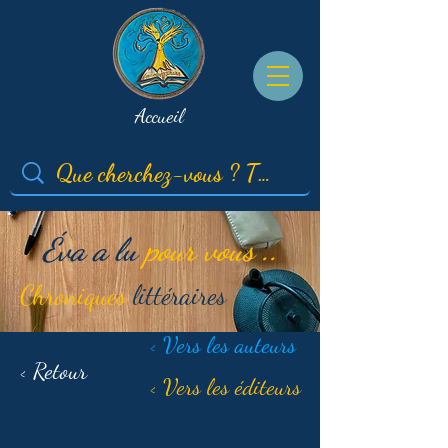
Accueil
Éva a lu
pour vous ..
Chroniques
littéraires
< Vers les auteurs
< Retour
< Vers les éditeurs