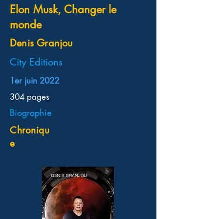
Elon Musk, Changer le
monde
Denis Granjou
City Editions
1er juin 2022
304 pages
Biographie
Chroniqu
e