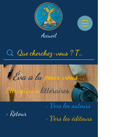
Accueil
Éva a lu
pour vous ..
Chroniques
littéraires
< Vers les auteurs
< Retour
< Vers les éditeurs