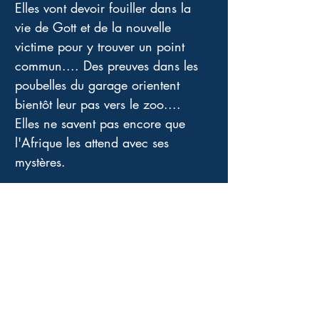
Elles vont devoir fouiller dans la 
vie de Gott et de la nouvelle 
victime pour y trouver un point 
commun.... Des preuves dans les 
poubelles du garage orientent 
bientôt leur pas vers le zoo.... 
Elles ne savent pas encore que 
l'Afrique les attend avec ses 
mystères. 
Un très bon thriller, où Maura se 
bat contre ses propres parts 
d'ombre, où Jane doit lui 
témoigner toute sa confiance 
même si ses théories lui semblent 
incroyables. Leur amitié est forte, 
elles doivent la préserver à tout 