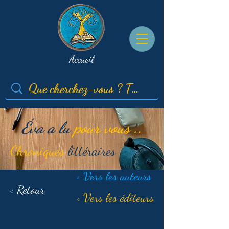
Accueil
Éva a lu
pour vous ..
Chroniques
littéraires
< Vers les auteurs
< Retour
< Vers les éditeurs