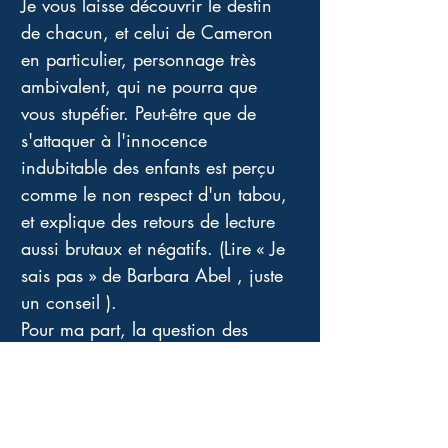
Je vous laisse découvrir le destin 
de chacun, et celui de Cameron 
en particulier, personnage très 
ambivalent, qui ne pourra que 
vous stupéfier. Peut-être que de 
s'attaquer à l'innocence 
indubitable des enfants est perçu 
comme le non respect d'un tabou, 
et explique des retours de lecture 
aussi brutaux et négatifs. (Lire « Je 
sais pas » de Barbara Abel , juste 
un conseil ). 
Pour ma part, la question des 
enfants soldats en Afrique, et 
ailleurs, m'a souvent traversé 
l'esprit à cette lecture. Peuvent-ils 
être sauvés quand on les a 