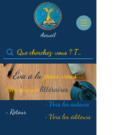
Accueil
Éva a lu
pour vous ..
Chroniques
littéraires
< Vers les auteurs
< Retour
< Vers les éditeurs