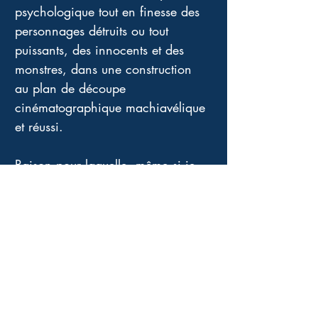
psychologique tout en finesse des 
personnages détruits ou tout 
puissants, des innocents et des 
monstres, dans une construction 
au plan de découpe 
cinématographique machiavélique 
et réussi. 
Raison pour laquelle, même si je 
n'ai pas ressenti de suspense 
quant à la solution, j'ai tenu bon 
jusqu'à la dernière ligne. 
Quelques fois, le suspense ou la 
surprise ne sont pas les points les 
plus importants d'un thriller, celui-
ci en est l'illustration.