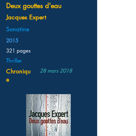
Deux gouttes d'eau
Jacques Expert
Sonatine
2015
321 pages
Thriller
28 mars 2018
Chroniqu
e