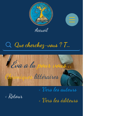
Accueil
Éva a lu
pour vous ..
Chroniques
littéraires
< Vers les auteurs
< Retour
< Vers les éditeurs