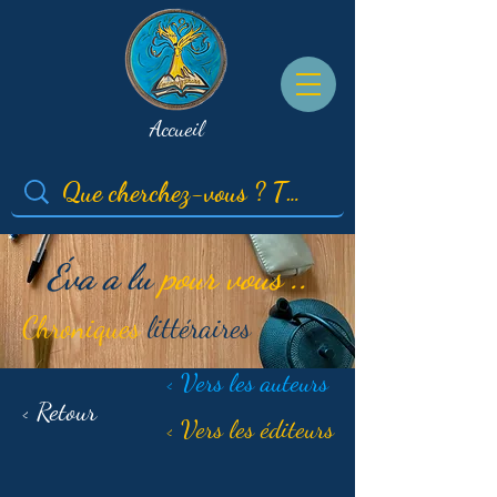
Accueil
Éva a lu
pour vous ..
Chroniques
littéraires
< Vers les auteurs
< Retour
< Vers les éditeurs