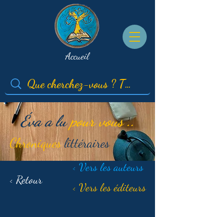
Accueil
Éva a lu
pour vous ..
Chroniques
littéraires
< Vers les auteurs
< Retour
< Vers les éditeurs