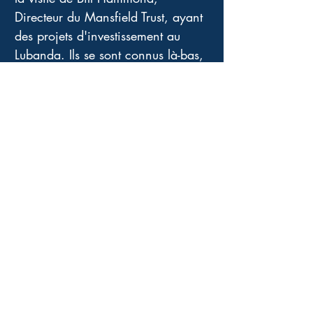
Directeur du Mansfield Trust, ayant 
des projets d'investissement au 
Lubanda. Ils se sont connus là-bas, 
et ont été tous deux touchés à des 
degrés divers par " l'incident", 
l'assassinat de Martine sur la route 
de Tumasi. 
Aujourd'hui, c'est le cadavre de 
Seso qui a été retrouvé à New-
York, après qu'il ait contacté Bill 
pour lui remettre des preuves liées 
au meutre de la jeune femme. Ray 
cette fois va se risquer à retourner 
sur place incognito, il le lui doit, il 
est responsable de sa mort..... 