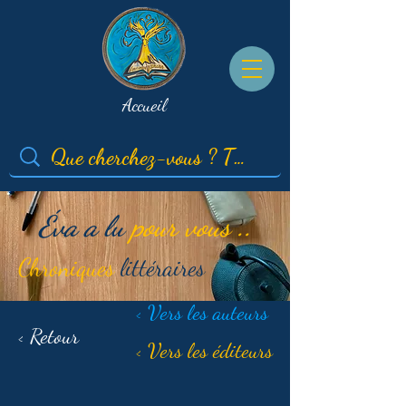
Accueil
Éva a lu
pour vous ..
Chroniques
littéraires
< Vers les auteurs
< Retour
< Vers les éditeurs