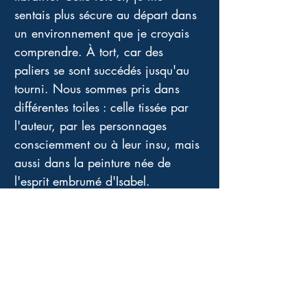
sentais plus sécure au départ dans 
un environnement que je croyais 
comprendre. À tort, car des 
paliers se sont succédés jusqu'au 
tourni. Nous sommes pris dans 
différentes toiles : celle tissée par 
l'auteur, par les personnages 
consciemment ou à leur insu, mais 
aussi dans la peinture née de 
l'esprit embrumé d'Isabel.
Un thriller excellentissime tout en 
duplicité, pièges, ressemblant à 
une énorme et terrifiante 
matriochka. Bravo ! Décidément, 
j'ai vraiment été gâtée avec les 