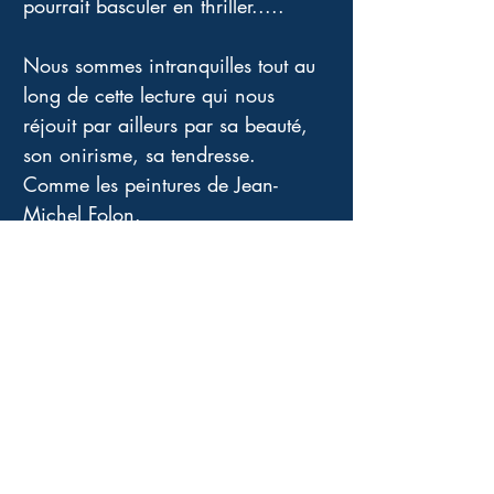
pourrait basculer en thriller..... 
Nous sommes intranquilles tout au 
long de cette lecture qui nous 
réjouit par ailleurs par sa beauté, 
son onirisme, sa tendresse. 
Comme les peintures de Jean-
Michel Folon. 
Merci à l'auteur pour sa dédicace 
et sa gentillesse malicieuse lors de 
notre rencontre et surtout pour ce 
très bel ouvrage. 
Quatrième de couverture
« Les cumulonimbus se sont
agglutinés, la tension est montée