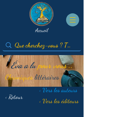
Accueil
Éva a lu
pour vous ..
Chroniques
littéraires
< Vers les auteurs
< Retour
< Vers les éditeurs