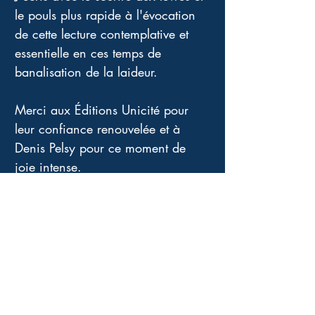
le pouls plus rapide à l'évocation 
de cette lecture contemplative et 
essentielle en ces temps de 
banalisation de la laideur. 
Merci aux Éditions Unicité pour 
leur confiance renouvelée et à 
Denis Pelsy pour ce moment de 
joie intense.
Quatrième de couverture
Ce livre m’a échappé. Il s’est écrit
tout seul, en marchant, à partir de
rencontres faites avec certaines
fleurs. Elles m’ont arrêté sur ce
chemin qui a conduit mes pas de Pau
à Jaca en Espagne en passant par le