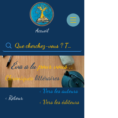
Accueil
Éva a lu
pour vous ..
Chroniques
littéraires
< Vers les auteurs
< Retour
< Vers les éditeurs