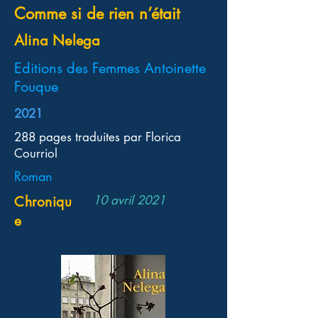
Comme si de rien n’était
Alina Nelega
Editions des Femmes Antoinette
Fouque
2021
288 pages traduites par Florica
Courriol
Roman
10 avril 2021
Chroniqu
e