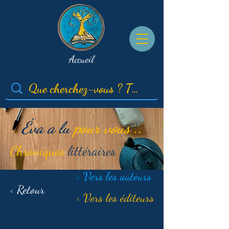
Accueil
Éva a lu
pour vous ..
Chroniques
littéraires
< Vers les auteurs
< Retour
< Vers les éditeurs