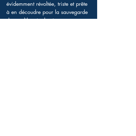
évidemment révoltée, triste et prête 
à en découdre pour la sauvegarde 
de nos libertés de citoyen.ne.s 
face à un gouvernement qui se 
radicalise.
Je tiens à vous rassurer, la poésie 
et l'humour, ne sont pas absents 
de cette narration, bien au 
contraire. Merci aux Éditions des 
femmes Antoinette Fouque pour 
leur confiance renouvelée.
Quatrième de couverture
« En écrivant, elle se dit qu’elle
réussira à mieux comprendre – en
interchangeant le personnage de