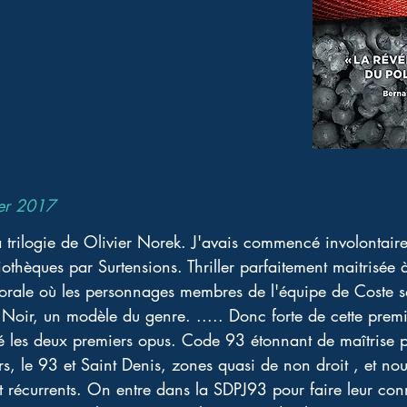
ier 2017
 la trilogie de Olivier Norek. J'avais commencé involontaire
othèques par Surtensions. Thriller parfaitement maitrisée a
rale où les personnages membres de l'équipe de Coste son
. Noir, un modèle du genre. ..... Donc forte de cette prem
é les deux premiers opus. Code 93 étonnant de maîtrise 
s, le 93 et Saint Denis, zones quasi de non droit , et nous
 récurrents. On entre dans la SDPJ93 pour faire leur conna