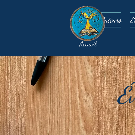
Auteurs
É
Accueil
É