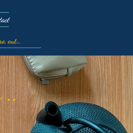
tact
 ..