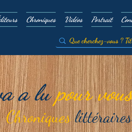
diteurs
Chroniques
Vidéos
Portrait
Con
va a lu
pour vous
Chroniques
littéraires