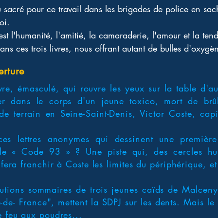
sacré pour ce travail dans les brigades de police en sach
oi. 
st l'humanité, l'amitié, la camaraderie, l'amour et la tend
ans ces trois livres, nous offrant autant de bulles d'oxygè
erture
e, émasculé, qui rouvre les yeux sur la table d'au
r dans le corps d'un jeune toxico, mort de brûlu
e terrain en Seine-Saint-Denis, Victor Coste, capi
es lettres anonymes qui dessinent une première 
, le « Code 93 » ? Une piste qui, des cercles hu
 fera franchir à Coste les limites du périphérique, et
écutions sommaires de trois jeunes caïds de Malcen
e-de- France", mettent la SDPJ sur les dents. Mais le
e feu aux poudres...