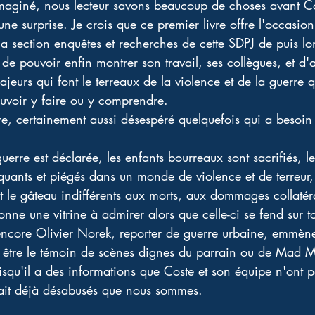
imaginé, nous lecteur savons beaucoup de choses avant C
ne surprise. Je crois que ce premier livre offre l'occasion
 la section enquêtes et recherches de cette SDPJ de puis l
 de pouvoir enfin montrer son travail, ses collègues, et d'
ajeurs qui font le terreaux de la violence et de la guerre q
uvoir y faire ou y comprendre.
̀re, certainement aussi désespéré quelquefois qui a besoi
guerre est déclarée, les enfants bourreaux sont sacrifiés, l
quants et piégés dans un monde de violence et de terreur, l
t le gâteau indifférents aux morts, aux dommages collatéra
nne une vitrine à admirer alors que celle-ci se fend sur t
encore Olivier Norek, reporter de guerre urbaine, emmène 
it être le témoin de scènes dignes du parrain ou de Mad 
isqu'il a des informations que Coste et son équipe n'ont p
ait déjà désabusés que nous sommes. 