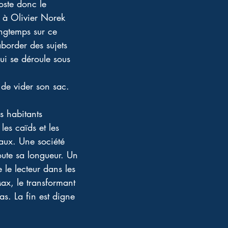
oste donc le 
 à Olivier Norek 
ongtemps sur ce 
aborder des sujets 
ui se déroule sous 
n de vider son sac. 
es habitants 
es caïds et les 
ux. Une société 
oute sa longueur. Un 
le lecteur dans les 
Max, le transformant 
as. La fin est digne 