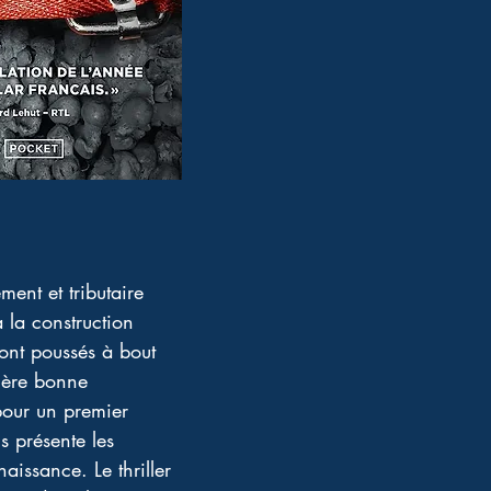
ment et tributaire 
̀ la construction 
t poussés à bout 
ière bonne 
pour un premier 
 présente les 
issance. Le thriller 