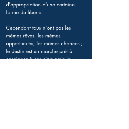
d'appropriation d'une certaine 
forme de liberté. 
Cependant tous n'ont pas les 
mêmes rêves, les mêmes 
opportunités, les mêmes chances ; 
le destin est en marche prêt à 
enseigner à ces cinq amis la 
dureté et l'extrême fragilité de 
l'existence. Tout ne leur est pas dû, 
tout peut basculer d'un instant à 
l'autre. 
De la clarté fabuleuse et 
étincelante de ses journées 
estivales, nous pénétrons dans 
l'obscurité de la tristesse et de la 