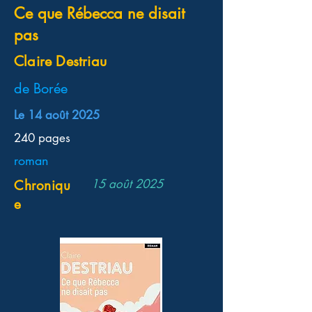
Ce que Rébecca ne disait
pas
Claire Destriau
de Borée
Le 14 août 2025
240 pages
roman
15 août 2025
Chroniqu
e