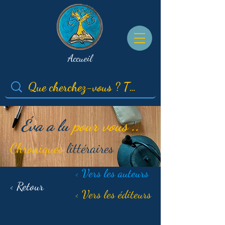
Accueil
Éva a lu
pour vous ..
Chroniques
littéraires
< Vers les auteurs
< Retour
< Vers les éditeurs