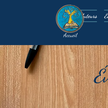
Auteurs
É
Accueil
É