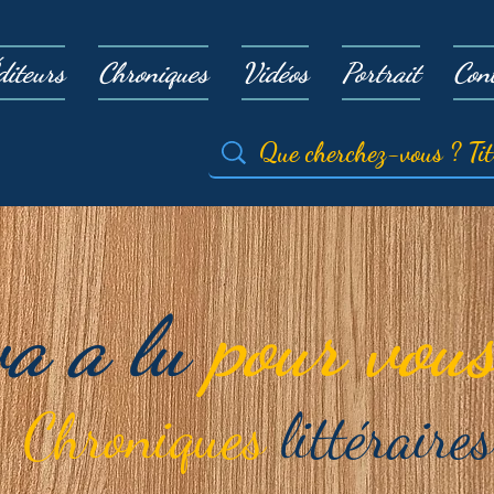
diteurs
Chroniques
Vidéos
Portrait
Con
va a lu
pour vous
Chroniques
littéraires