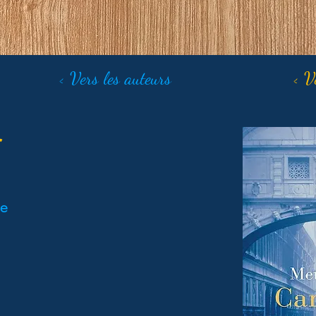
< Vers les auteurs
< V
r
le