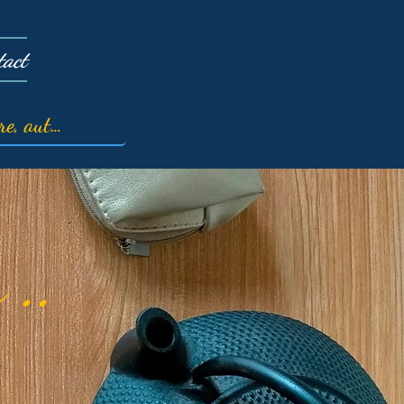
tact
 ..