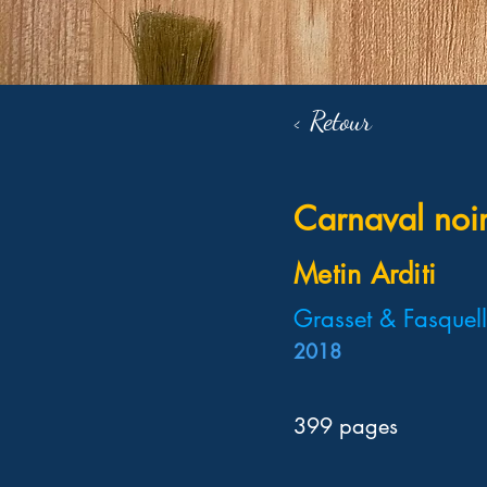
< Retour
Carnaval noi
Metin Arditi
Grasset & Fasquel
2018
399 pages