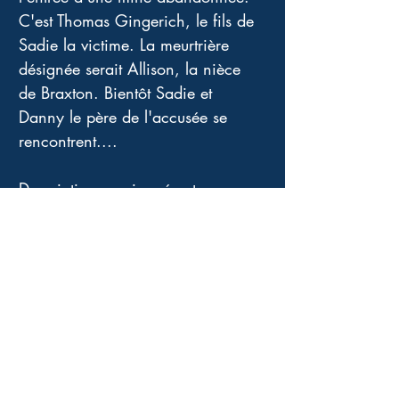
C'est Thomas Gingerich, le fils de 
Sadie la victime. La meurtrière 
désignée serait Allison, la nièce 
de Braxton. Bientôt Sadie et 
Danny le père de l'accusée se 
rencontrent.... 
Description passionnée et 
passionnante de la « communauté 
Amish, des habitants des 
montagnes isolées du Nord et des 
villes abandonnées de la Rust Belt 
« , c'est un thriller flamboyant 
malgré sa noirceur, presque 
surnaturel et entre deux mondes, 
humain malgré l'indicible cruauté 