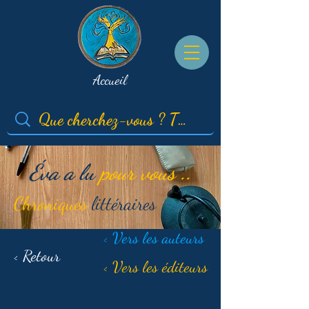
Accueil
Éva a lu
pour vous ..
Chroniques
littéraires
< Vers les auteurs
< Retour
< Vers les éditeurs