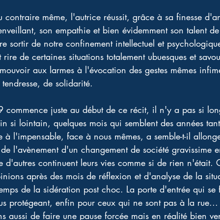
u contraire même, l'autrice réussit, grâce à sa finesse d'
enveillant, son empathie et bien évidemment son talent de 
re sortir de notre confinement intellectuel et psychologiqu
 rire de certaines situations totalement ubuesques et savo
émouvoir aux larmes à l'évocation des gestes mêmes infim
tendresse, de solidarité. 
commence juste au début de ce récit, il n'y a pas si lon
n si lointain, quelques mois qui semblent des années tant 
e à l'impensable, face à nous mêmes, a semble-t-il allonge
e de l'avènement d'un changement de société gravissime e
d'autres continuent leurs vies comme si de rien n'était. C
inions après des mois de réflexion et d'analyse de la situa
temps de la sidération post choc. La porte d'entrée qui se
s protégeant, enfin pour ceux qui ne sont pas à la rue...
ns aussi de faire une pause forcée mais en réalité bien v