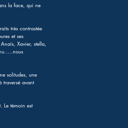
ans la face, qui ne 
aits très contrastée 
ures et ses 
naïs, Xavier, stella, 
u.....nous 
ne solitudes, une 
 traversé avant 
t. Le témoin est 