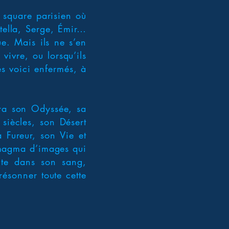
 square parisien où
Stella, Serge, Émir…
ue. Mais ils ne s’en
vivre, ou lorsqu’ils
es voici enfermés, à
ira son Odyssée, sa
siècles, son Désert
a Fureur, son Vie et
e magma d’images qui
nte dans son sang,
résonner toute cette