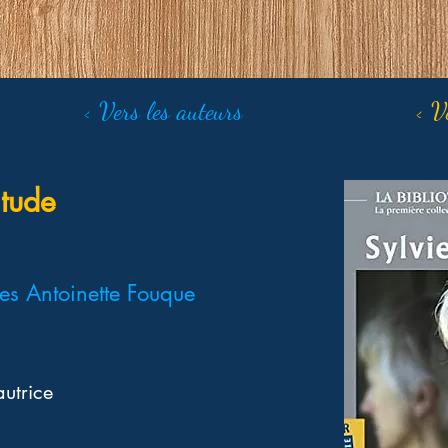
< Vers les auteurs
< V
itude
es Antoinette Fouque
autrice