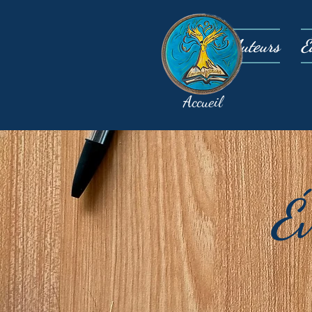
Auteurs
É
Accueil
É