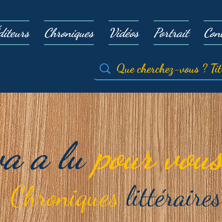
diteurs
Chroniques
Vidéos
Portrait
Con
va a lu
pour vous
Chroniques
littéraires