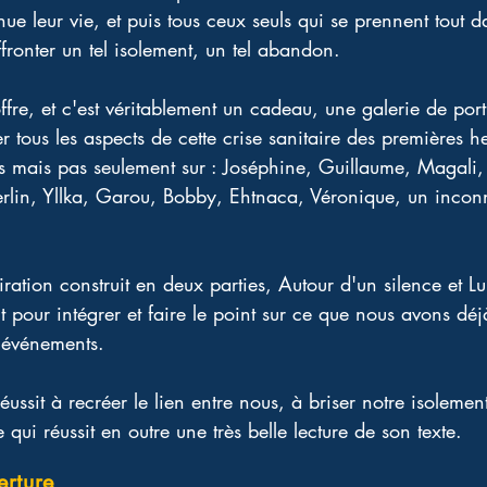
nue leur vie, et puis tous ceux seuls qui se prennent tout d
fronter un tel isolement, un tel abandon. 
re, et c'est véritablement un cadeau, une galerie de portr
r tous les aspects de cette crise sanitaire des premières he
s mais pas seulement sur : Joséphine, Guillaume, Magali, A
rlin, Yllka, Garou, Bobby, Ehtnaca, Véronique, un inconn
ation construit en deux parties, Autour d'un silence et Lu
pour intégrer et faire le point sur ce que nous avons déjà
s événements. 
réussit à recréer le lien entre nous, à briser notre isolemen
 qui réussit en outre une très belle lecture de son texte.
erture