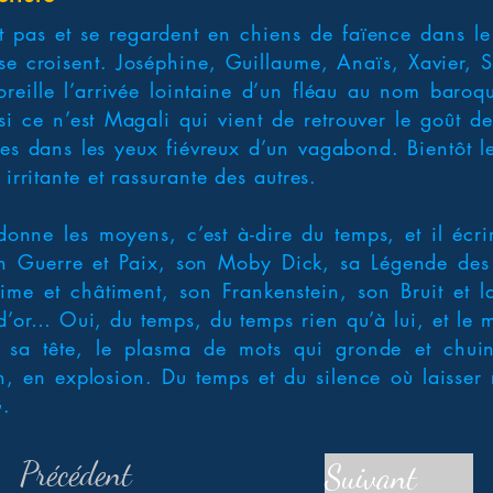
nt pas et se regardent en chiens de faïence dans le
se croisent. Joséphine, Guillaume, Anaïs, Xavier, 
oreille l’arrivée lointaine d’un fléau au nom baroq
i ce n’est Magali qui vient de retrouver le goût de 
es dans les yeux fiévreux d’un vagabond. Bientôt l
 irritante et rassurante des autres.
donne les moyens, c’est à-dire du temps, et il écr
 Guerre et Paix, son Moby Dick, sa Légende des 
ime et châtiment, son Frankenstein, son Bruit et l
 d’or… Oui, du temps, du temps rien qu’à lui, et l
 sa tête, le plasma de mots qui gronde et chui
n, en explosion. Du temps et du silence où laisser 
G.
Précédent
Suivant