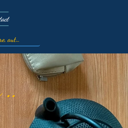
tact
 ..