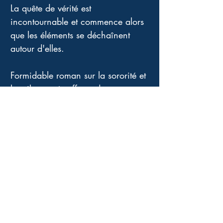
La quête de vérité est 
incontournable et commence alors 
que les éléments se déchaînent 
autour d'elles.
Formidable roman sur la sororité et 
les silences étouffants de 
l'enfance. Je l'ai lu d'une traite 
tant l'atmosphère pesante et 
terrifiante est bien rendue, tant ce 
livre est remarquablement écrit. 
J'ai vraiment eu envie de serrer 
ces petites filles dans mes bras.
Quatrième de couverture
Dans un tête à tête imposé, deux