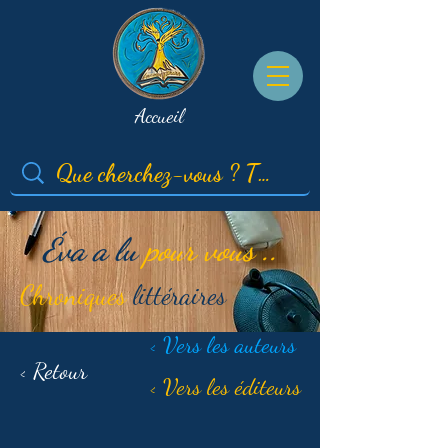
Accueil
Éva a lu
pour vous ..
Chroniques
littéraires
< Vers les auteurs
< Retour
< Vers les éditeurs