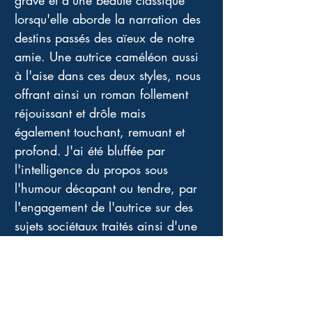
grave et d'une beauté classique 
lorsqu'elle aborde la narration des 
destins passés des aïeux de notre 
amie. Une autrice caméléon aussi 
à l'aise dans ces deux styles, nous 
offrant ainsi un roman follement 
réjouissant et drôle mais 
également touchant, remuant et 
profond. J'ai été bluffée par 
l'intelligence du propos sous 
l'humour décapant ou tendre, par 
l'engagement de l'autrice sur des 
sujets sociétaux traités ainsi d'une 
façon originale et plus abordable 
pour tous, car oui, nous sommes 
tous concernés par le propos de 
ce texte faussement léger et 