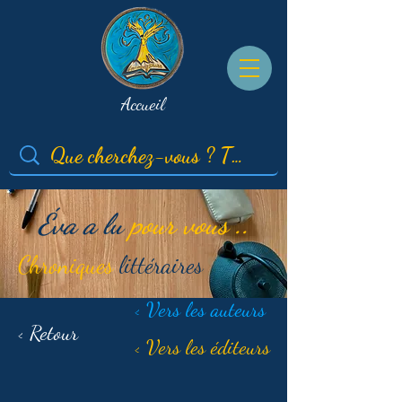
Accueil
Éva a lu
pour vous ..
Chroniques
littéraires
< Vers les auteurs
< Retour
< Vers les éditeurs