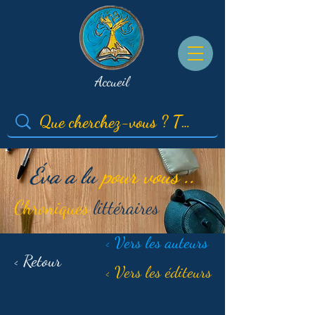
Accueil
Éva a lu
pour vous ..
Chroniques
littéraires
< Vers les auteurs
< Retour
< Vers les éditeurs