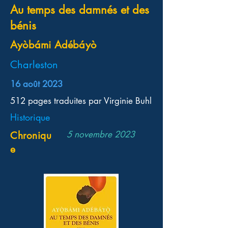
Au temps des damnés et des
bénis
Ayòbámi Adébáyò
Charleston
16 août 2023
512 pages traduites par Virginie Buhl
Historique
5 novembre 2023
Chroniqu
e