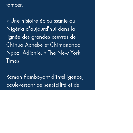
tomber.
« Une histoire éblouissante du 
Nigéria d'aujourd'hui dans la 
lignée des grandes œuvres de 
Chinua Achebe et Chimananda 
Ngozi Adichie. » The New York 
Times
Roman flamboyant d'intelligence, 
bouleversant de sensibilité et de 
pertinence psychologique, 
dénonciateur des ravages de la 
corruption, mal endémique en 
politique quelque soit le pays, et 
du masculinisme le plus violent et 
inacceptable, ce livre est une 