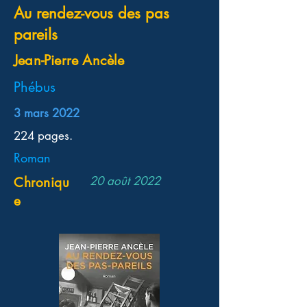
Au rendez-vous des pas
pareils
Jean-Pierre Ancèle
Phébus
3 mars 2022
224 pages.
Roman
20 août 2022
Chroniqu
e