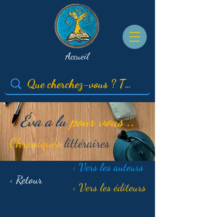
Accueil
Éva a lu
pour vous ..
Chroniques
littéraires
< Vers les auteurs
< Retour
< Vers les éditeurs