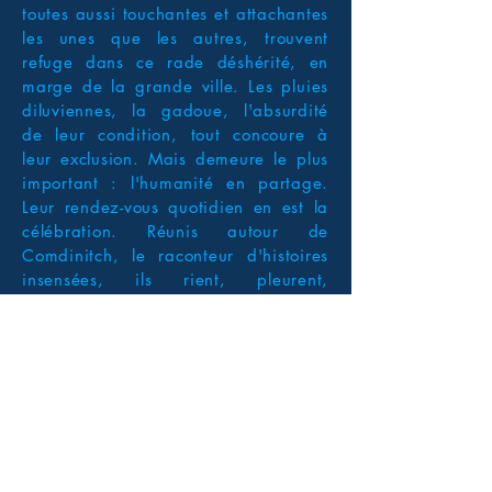
toutes aussi touchantes et attachantes
les unes que les autres, trouvent
refuge dans ce rade déshérité, en
marge de la grande ville. Les pluies
diluviennes, la gadoue, l'absurdité
de leur condition, tout concoure à
leur exclusion. Mais demeure le plus
important : l'humanité en partage.
Leur rendez-vous quotidien en est la
célébration. Réunis autour de
Comdinitch, le raconteur d'histoires
insensées, ils rient, pleurent,
s'entraident. Une comédie douce-
amère portée par un style oral autant
virtuose que tendre. On respire une
ambiance aux influences diverses :
Jean-Pierre Jeunet, Simenon, Céline,
Beckett, Lemaitre... Un premier
roman teinté de noir qui rend
hommage à la langue française et