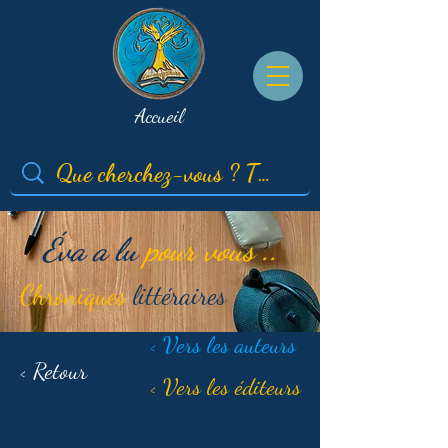
Accueil
Éva a lu
pour vous ..
Chroniques
littéraires
< Vers les auteurs
< Retour
< Vers les éditeurs